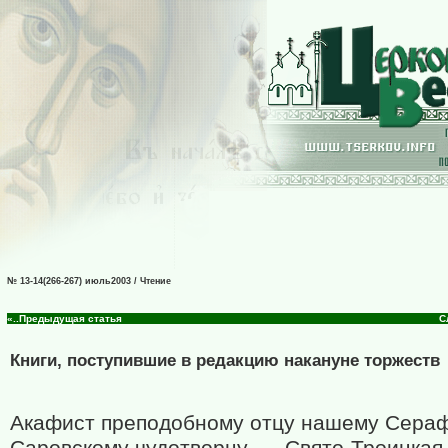
№ 13-14(266-267) июль2003 / Чтение
«..Предыдущая статья
С
Книги, поступившие в редакцию накануне торжеств
Акафист преподобному отцу нашему Сераф