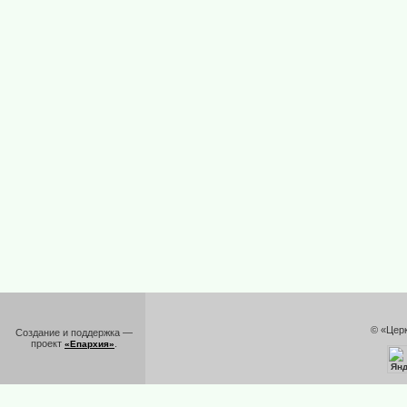
© «Цер
Создание и поддержка —
проект
.
«Епархия»