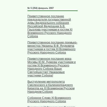
№ 5 (354) февраль 2007
Приветственное послание
председателя государственной
думы федерального собрания
Российской Федерации Б.В.
Грызлова участникам и гостям XI
Всемирного Русского Народного
Собора
Приветственное послание премьер-
министра Украины В.Ф. Януковича
участникам и гостям XI Всемирного
Русского Народного Собора
Приветственное послание мэра
Москвы Ю.М. Лужкова участникам и
гостям XI Всемирного Русского
Народного Собора Ваше
Святейшество! Уважаемые
участники Собора!
Выступление митрополита
Смоленского и Калининградского
Кирилла на XI Всемирном Русском
Народном Соборе
Соборное Слово XI Всемирного
Русского Народного Собора