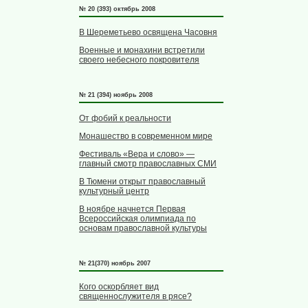
№ 20 (393) октябрь 2008
В Шереметьево освящена Часовня
Военные и монахини встретили
своего небесного покровителя
№ 21 (394) ноябрь 2008
От фобий к реальности
Монашество в современном мире
Фестиваль «Вера и слово» —
главный смотр православных СМИ
В Тюмени открыт православный
культурный центр
В ноябре начнется Первая
Всероссийская олимпиада по
основам православной культуры
№ 21(370) ноябрь 2007
Кого оскорбляет вид
священнослужителя в рясе?