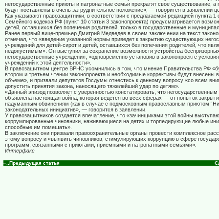
негосударственные приюты и патронатные семьи прекратят свое существование, а
будут поставлены в очень затруднительное положение», — говорится в заявлении ц
Как указывают правозащитники, в соответствии с предлагаемой редакцией пункта 1 
Семейного кодекса РФ (пункт 10 статьи 3 законопроекта) предусматривается возмо
детей, оставшихся без попечения родителей, только в государственные и муниципа
Ранее первый вице-премьер Дмитрий Медведев в своем заключении на текст законо
отмечал, что «введение указанной нормы приведет к закрытию существующих него
учреждений для детей-сирот и детей, оставшихся без попечения родителей, что явл
недопустимым». Он выступил за сохранение возможности устройства беспризорных
негосударственные учреждения, «одновременно установив в законопроекте условия
учреждений к этой деятельности».
В правозащитном центре ВРНС усомнились в том, что мнение Правительства РФ «б
втором и третьем чтении законопроекта и необходимые коррективы будут внесены в
объеме», и призвали депутатов Госдумы отнестись к данному вопросу «со всем вн
допустить принятия закона, наносящего тяжелейший удар по детям».
«Данный эпизод позволяет с уверенностью констатировать, что негосударственным
объявлена настоящая война, которая ведется во всех сферах — от попыток закрыти
надуманным обвинениям (как в случае с подмосковным православным приютом “Ни
законодательных инициатив», — говорится в заявлении.
У правозащитников создается впечатление, что «зачинщиками этой войны выступа
коррумпированные чиновники, наживающиеся на детях и торпедирующие любые ини
способные им помешать».
В заключение они призвали правоохранительные органы провести комплексное рас
этому вопросу и «выявить чиновников, стимулирующих коррупцию в сфере государ
программ, связанными с приютами, приемными и патронатными семьями».
Интерфакс
«..Предыдущая статья
С