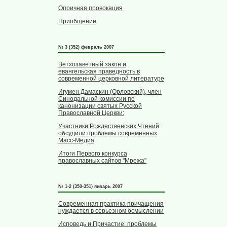
Опричная провокация
Приобщение
№ 3 (352) февраль 2007
Ветхозаветный закон и
евангельская праведность в
современной церковной литературе
Игумен Дамаскин (Орловский), член
Синодальной комиссии по
канонизации святых Русской
Православной Церкви:
Участники Рождественских Чтений
обсудили проблемы современных
Масс-Медиа
Итоги Первого конкурса
православных сайтов "Мрежа"
№ 1-2 (350-351) январь 2007
Современная практика причащения
нуждается в серьезном осмыслении
Исповедь и Причастие: проблемы