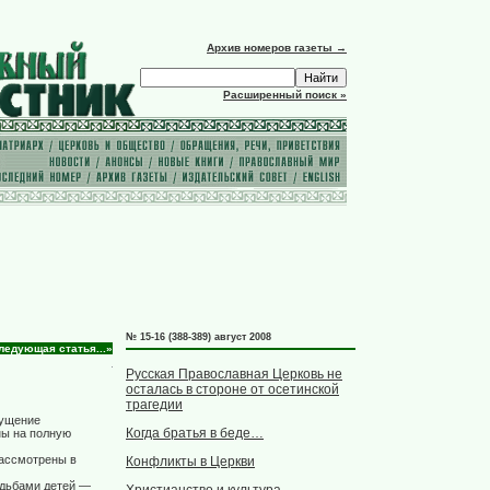
Архив номеров газеты →
Расширенный поиск »
№ 15-16 (388-389) август 2008
ледующая статья...»
Русская Православная Церковь не
осталась в стороне от осетинской
трагедии
мущение
Когда братья в беде…
ны на полную
ассмотрены в
Конфликты в Церкви
удьбами детей —