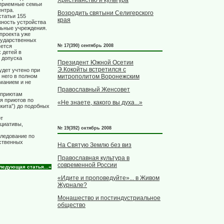
Христианство и культура
 приемные семьи
ентра.
Возродить святыни Селигерского
статьи 155
края
жность устройства
льные учреждения.
проекта уже
сударственных
яется
№ 17(390) сентябрь 2008
 детей в
 допуска
Президент Южной Осетии
Э.Кокойты встретился с
удет учтено при
митрополитом Воронежским
 него в полном
иманием и не
Православный Женсовет
 приютам
я приютов по
«Не знаете, какого вы духа...»
кита”) до подобных
ют
циативы,
№ 19(392) октябрь 2008
следование по
ственных
На Святую Землю без виз
Православная культура в
современной России
ледующая статья...»
«Идите и проповедуйте»... в Живом
Журнале?
Монашество и постиндустриальное
общество