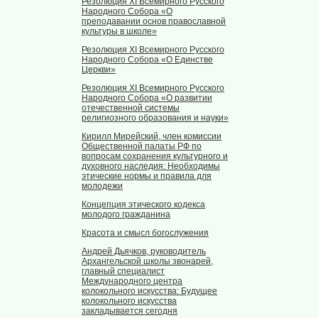
Резолюция XI Всемирного Русского
Народного Собора «О
преподавании основ православной
культуры в школе»
Резолюция XI Всемирного Русского
Народного Собора «О Единстве
Церкви»
Резолюция XI Всемирного Русского
Народного Собора «О развитии
отечественной системы
религиозного образования и науки»
Кирилл Мирейский, член комиссии
Общественной палаты РФ по
вопросам сохранения культурного и
духовного наследия: Необходимы
этические нормы и правила для
молодежи
Концепция этического кодекса
молодого гражданина
Красота и смысл богослужения
Андрей Дьячков, руководитель
Архангельской школы звонарей,
главный специалист
Международного центра
колокольного искусства: Будущее
колокольного искусства
закладывается сегодня