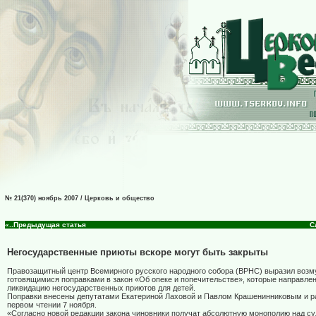
№ 21(370) ноябрь 2007 / Церковь и общество
«..Предыдущая статья
С
Негосударственные приюты вскоре могут быть закрыты
Правозащитный центр Всемирного русского народного собора (ВРНС) выразил воз
готовящимися поправками в закон «Об опеке и попечительстве», которые направле
ликвидацию негосударственных приютов для детей.
Поправки внесены депутатами Екатериной Лаховой и Павлом Крашенинниковым и р
первом чтении 7 ноября.
«Согласно новой редакции закона чиновники получат абсолютную монополию над с