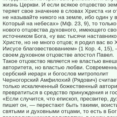
жизнь Церкви. И если всякое отцовство зе
теряет свое значение в словах Христа «и 
не называйте никого на земле, ибо один у 
Который на небесах» (Мф. 23, 9), то только
нового отцовства духовного, имеющего св
источником Бога, «у вас тысячи наставнико
Христе, но не много отцов; я родил вас во 
Иисусе благовествованием» (1 Кор. 4, 15),
своем духовном отцовстве апостол Павел.
Такое отцовство является не властью внеш
авторитета, но властью любви. Современн
сербский иерарх и богослов митрополит
Черногорский Амфилохий (Рядович) считает
только искалеченный божественный автори
превратиться в средство принуждения и го
«Если случится, что епископ, пресвитер, д
пишет он, — перестают быть такими, воист
святыми и духовными отцами, то есть в Бо