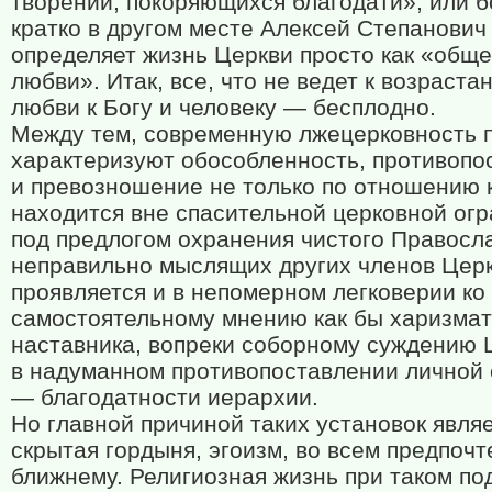
творений, покоряющихся благодати», или 
кратко в другом месте Алексей Степанович
определяет жизнь Церкви просто как «общ
любви». Итак, все, что не ведет к возраста
любви к Богу и человеку — бесплодно.
Между тем, современную лжецерковность 
характеризуют обособленность, противопо
и превозношение не только по отношению к
находится вне спасительной церковной огра
под предлогом охранения чистого Правосла
неправильно мыслящих других членов Церк
проявляется и в непомерном легковерии ко
самостоятельному мнению как бы харизмат
наставника, вопреки соборному суждению 
в надуманном противопоставлении личной 
— благодатности иерархии.
Но главной причиной таких установок явля
скрытая гордыня, эгоизм, во всем предпочт
ближнему. Религиозная жизнь при таком по