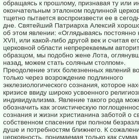
обращаясь к прошлому, признавая ту или и
окончательным эталоном подлинной церков
тщетно пытается воспроизвести ее в сего
дне. Святейший Патриарха Алексий хорошо
об этом явлении: «Оглядываясь постоянно 
XVII, или какой-либо другой век и считая ег
церковной области непререкаемым авторит
образцом, мы подобно жене Лота, оглянув
назад, можем стать соляным столпом».
Преодоление этих болезненных явлений в
только через возрождение подлинного
экклезиологического сознания, которое нах
кризисе ввиду широко усвоенного религиоз
индивидуализма. Явление такого рода мож
обозначить как эгоистическую поглощенно
сознания и жизни христианина заботой о с
собственном спасении при полном безразл
душе и потребностям ближнего. К сожален
церковность, понимаемая только как сумм