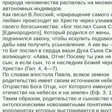
природа человечества распалась на множе
автономных индивидов.
Как писал В.Лосский, «приращение самого 
любви» происходит во Христе через узнав
своего богосыновства: «Бог послал Сына С
[Единородного], Который родился от жены,
подчинился закону, чтобы искупить подзако
дабы нам получить усыновление. А как вы
то Бог послал в сердца ваши Духа Сына Св
вопиющего: «Авва, Отче! Посему ты уже не
сын; а если сын, то и наследник Божий чер
Христа» (Гал. 4, 4—7).
По словам апостола Павла, всякое земное
родительство имеет своим источником неб
Отцовство Бога Отца, «от Которого именуе
отечество на небесах и на земле» (Еф. З, 
Таким образом, родительство и сыновство 
онтологическими новозаветными понятиями
координатах которых выстраивается и вну