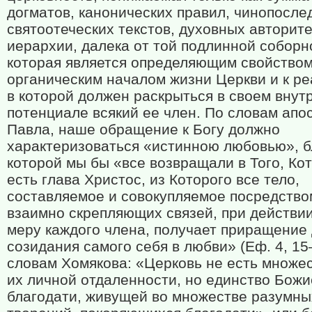
догматов, канонических правил, чинопосле
святоотеческих текстов, духовных авторите
иерархии, далека от той подлинной соборн
которая является определяющим свойством
органическим началом жизни Церкви и к р
в которой должен раскрыться в своем внут
потенциале всякий ее член. По словам апо
Павла, наше обращение к Богу должно
характеризоваться «истинною любовью», б
которой мы бы «все возвращали в Того, Ко
есть глава Христос, из Которого все тело,
составляемое и совокупляемое посредство
взаимно скрепляющих связей, при действии
меру каждого члена, получает приращение
созидания самого себя в любви» (Еф. 4, 1
словам Хомякова: «Церковь не есть множес
их личной отдаленности, но единство Бож
благодати, живущей во множестве разумны