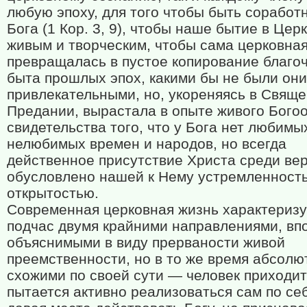
любую эпоху, для того чтобы быть соработ
Бога (1 Кор. 3, 9), чтобы наше бытие в Цер
живым и творческим, чтобы сама церковная
превращалась в пустое копирование благоч
быта прошлых эпох, какими бы не были они
привлекательными, но, укореняясь в Свящ
Предании, вырастала в опыте живого Бого
свидетельства того, что у Бога нет любимы
нелюбимых времен и народов, но всегда
действенное присутствие Христа среди в
обусловлено нашей к Нему устремленност
открытостью.
Современная церковная жизнь характеризу
подчас двумя крайними направлениями, вп
объяснимыми в виду прерваности живой
преемственности, но в то же время абсолю
схожими по своей сути — человек приходит
пытается активно реализоваться сам по себ