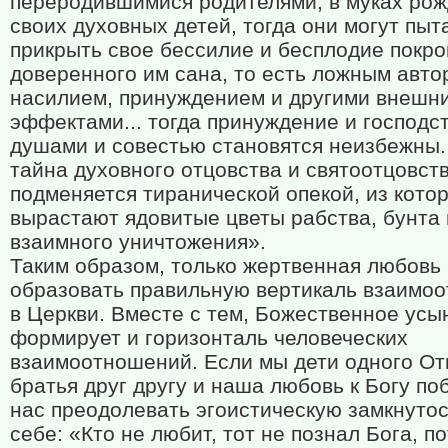
переродившимися родителями, в муках ро
своих духовных детей, тогда они могут пыт
прикрыть свое бессилие и бесплодие покр
доверенного им сана, то есть ложным авто
насилием, принуждением и другими внешн
эффектами... тогда принуждение и господс
душами и совестью становятся неизбежны.
тайна духовного отцовства и святоотцовст
подменяется тиранической опекой, из кото
вырастают ядовитые цветы рабства, бунта 
взаимного уничтожения».
Таким образом, только жертвенная любовь
образовать правильную вертикаль взаимо
в Церкви. Вместе с тем, Божественное ус
формирует и горизонталь человеческих
взаимоотношений. Если мы дети одного От
братья друг другу и наша любовь к Богу по
нас преодолевать эгоистическую замкнутос
себе: «Кто не любит, тот не познал Бога, п