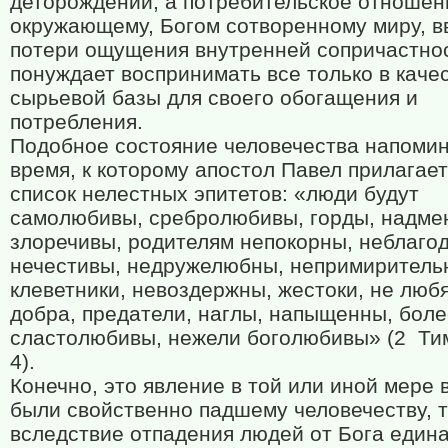
деторождении, а потребительское отношен
окружающему, Богом сотворенному миру, в
потери ощущения внутренней сопричастнос
понуждает воспринимать все только в каче
сырьевой базы для своего обогащения и
потребления.
Подобное состояние человечества напоми
время, к которому апостол Павел прилагае
список нелестных эпитетов: «люди будут
самолюбивы, сребролюбивы, горды, надме
злоречивы, родителям непокорны, неблаго
нечестивы, недружелюбны, непримиритель
клеветники, невоздержны, жестоки, не лю
добра, предатели, наглы, напыщенны, бол
сластолюбивы, нежели боголюбивы» (2
Ти
4).
Конечно, это явление в той или иной мере 
были свойственно падшему человечеству, т
вследствие отпадения людей от Бога един