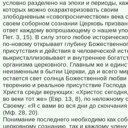
условно разделено на эпохи и периоды, ка
которых можно охарактеризовать своим
злободневным «совопросничеством» века се
своем соборном сознании Церковь призван
ответ каждому вопрошающему о нашем упо
Пет. 3, 15). В силу этого любое историческ
по-новому открывает глубину Божественно
присутствия и действия в человеческой ист
выкристаллизовывает и внутреннее богатс
организма церковного. Главным же и един
неизменным в бытии Церкви, да и всего ми
остается свет солнца Божественной любви 
творению и реальное присутствие Господа
Христа среди верующих: «Христос сегодня,
во веки тот же» (Евр. 13, 8), по неложном
Своему: «Я с вами во вся дни до скончания
(Мф. 28, 20).
Понимание последнего необходимо как со
церковному сознанию, так и каждому члену