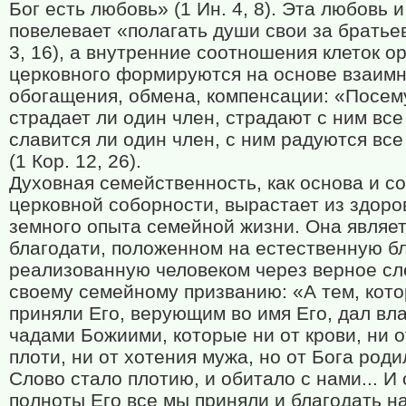
Бог есть любовь» (1 Ин. 4, 8). Эта любовь и
повелевает «полагать души свои за братьев
3, 16), а внутренние соотношения клеток о
церковного формируются на основе взаимн
обогащения, обмена, компенсации: «Посем
страдает ли один член, страдают с ним все
славится ли один член, с ним радуются вс
(1 Кор. 12, 26).
Духовная семейственность, как основа и с
церковной соборности, вырастает из здоро
земного опыта семейной жизни. Она являе
благодати, положенном на естественную бл
реализованную человеком через верное с
своему семейному призванию: «А тем, кот
приняли Его, верующим во имя Его, дал вл
чадами Божиими, которые ни от крови, ни о
плоти, ни от хотения мужа, но от Бога роди
Слово стало плотию, и обитало с нами... И 
полноты Его все мы приняли и благодать н