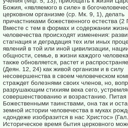
учения (Мф. 5, 13), приобщать к жизни Цар
Божия, «являемого в силе» в богочеловече
церковном организме (ср. Мк. 9, 1), делать
причастниками божественного естества (2 Пе
Вместе с тем в формах и содержании жизн
человечества происходят изменения: разви
стагнация и деградация тех или иных проц
явлений в той или иной цивилизации, нации
общности, семье, в жизни каждого человек
также обновляется, растет и распространя
(Деян. 12, 24) как живой организм и в силу
несовершенства в своем человеческом ком
страждет болезнями своих членов, но, воп
разрушающим стихиям века сего, устремляе
совершенствованию и возрастанию. Питая
Божественными таинствами, она так и оста
земной истории человечества в муках рож
«дондеже изобразится в нас Христос» (Гал. 
Историческое время бытия церковного мож