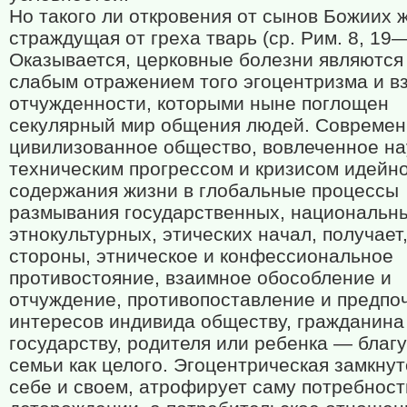
Но такого ли откровения от сынов Божиих 
страждущая от греха тварь (ср. Рим. 8, 19
Оказывается, церковные болезни являются
слабым отражением того эгоцентризма и в
отчужденности, которыми ныне поглощен
секулярный мир общения людей. Совреме
цивилизованное общество, вовлеченное на
техническим прогрессом и кризисом идейн
содержания жизни в глобальные процессы
размывания государственных, национальн
этнокультурных, этических начал, получает,
стороны, этническое и конфессиональное
противостояние, взаимное обособление и
отчуждение, противопоставление и предпо
интересов индивида обществу, гражданин
государству, родителя или ребенка — благу
семьи как целого. Эгоцентрическая замкнут
себе и своем, атрофирует саму потребност