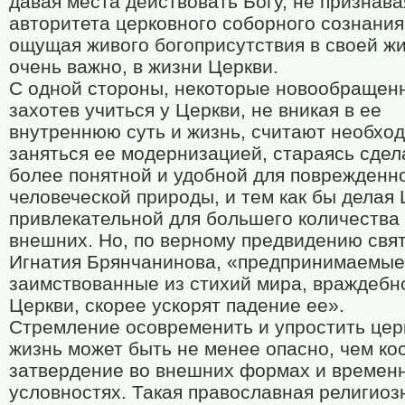
давая места действовать Богу, не признава
авторитета церковного соборного сознания
ощущая живого богоприсутствия в своей жи
очень важно, в жизни Церкви.
С одной стороны, некоторые новообращен
захотев учиться у Церкви, не вникая в ее
внутреннюю суть и жизнь, считают необхо
заняться ее модернизацией, стараясь сдел
более понятной и удобной для поврежденн
человеческой природы, и тем как бы делая
привлекательной для большего количества
внешних. Но, по верному предвидению свя
Игнатия Брянчанинова, «предпринимаемые
заимствованные из стихий мира, враждебн
Церкви, скорее ускорят падение ее».
Стремление осовременить и упростить це
жизнь может быть не менее опасно, чем ко
затвердение во внешних формах и времен
условностях. Такая православная религиоз