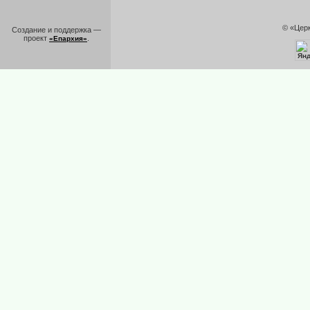
© «Цер
Создание и поддержка —
проект
.
«Епархия»