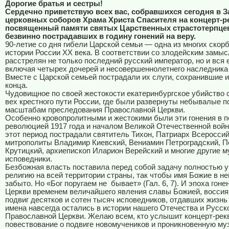
Дорогие братья и сестры!
Сердечно приветствую всех вас, собравшихся сегодня в З
церковных соборов Храма Христа Спасителя на концерт-р
посвященный памяти святых Царственных страстотерпцев
безвинно пострадавших в годину гонений на веру.
90-летие со дня гибели Царской семьи — одна из многих скор
истории России XX века. В соответствии со злодейским замы
расстрелян не только последний русский император, но и вся 
включая четырех дочерей и несовершеннолетнего наследника
Вместе с Царской семьей пострадали их слуги, сохранившие и
конца.
Чудовищное по своей жестокости екатеринбургское убийство 
вех крестного пути России, где были развернуты небывалые п
масштабам преследования Православной Церкви.
Особенно кровопролитными и жестокими были эти гонения в 
революцией 1917 года и началом Великой Отечественной войн
этот период пострадали святитель Тихон, Патриарх Всероссий
митрополиты Владимир Киевский, Вениамин Петроградский, П
Крутицкий, архиепископ Иларион Верейский и многие другие м
исповедники.
Безбожная власть поставила перед собой задачу полностью 
религию на всей территории страны, так чтобы имя Божие в н
забыто. Но «Бог поругаем не
бывает» (Гал. 6, 7). И эпоха гон
Церкви временем величайшего явления славы Божией, воссия
подвиг десятков и сотен тысяч исповедников, отдавших жизнь 
имена навсегда остались в истории нашего Отечества и Русск
Православной Церкви. Желаю всем, кто услышит концерт-рек
повествование о подвиге новомучеников и проникновенную му