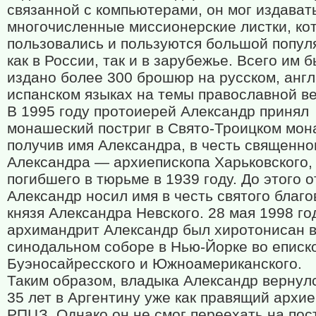
связанной с компьютерами, он мог издават
многочисленные миссионерские листки, ко
пользовались и пользуются большой попу
как в России, так и в зарубежье. Всего им 
издано более 300 брошюр на русском, англ
испанском языках на темы православной в
В 1995 году протоиерей Александр принял
монашеский постриг в Свято-Троицком мон
получив имя Александра, в честь священн
Александра — архиепископа Харьковского,
погибшего в тюрьме в 1939 году. До этого о
Александр носил имя в честь святого благ
князя Александра Невского. 28 мая 1998 го
архимандрит Александр был хиротонисан 
синодальном соборе в Нью-Йорке во еписк
Буэносайресского и Южноамериканского.
Таким образом, владыка Александр вернул
35 лет в Аргентину уже как правящий архи
РПЦЗ. Однако он не смог переехать на пос