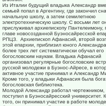
Из Италии будущий владыка Александр вме
семьей попал в Аргентину, где закончил сн
начальную школу, а затем семилетнюю
электротехническую школу. С восьми лет о
прислуживал архиепископу Пантелеимону, 
главе новосозданной Буэносайресской епа
РПЦЗ.
Архиепископ Афанасий, второй воз
этой епархии, приблизил юного Александра
более трех лет систематически обучал его
богословским наукам. Владыка Афанасий
организовал регулярные богословские встр
русской молодежи в Буэнос-Айресе, в кото
активное участие принимал и Александр М
Кроме того, у владыки Афанасия была бога
богословская библиотека.
Молодой Александр работал чертежником, 
поступил в Буэносайресский университет. 
того, он принимал участие в работе молод