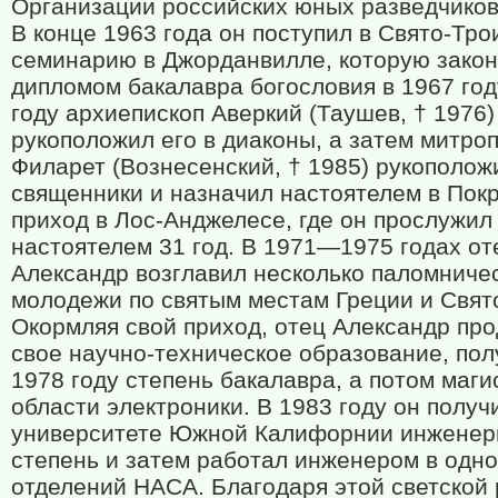
Организации российских юных разведчиков
В конце 1963 года он поступил в Свято-Тр
семинарию в Джорданвилле, которую закон
дипломом бакалавра богословия в 1967 год
году архиепископ Аверкий (Таушев, † 1976)
рукоположил его в диаконы, а затем митро
Филарет (Вознесенский, † 1985) рукополож
священники и назначил настоятелем в Пок
приход в Лос-Анджелесе, где он прослужил
настоятелем 31 год. В 1971—1975 годах от
Александр возглавил несколько паломниче
молодежи по святым местам Греции и Свят
Окормляя свой приход, отец Александр пр
свое научно-техническое образование, пол
1978 году степень бакалавра, а потом маги
области электроники. В 1983 году он получ
университете Южной Калифорнии инжене
степень и затем работал инженером в одно
отделений НАСА. Благодаря этой светской 