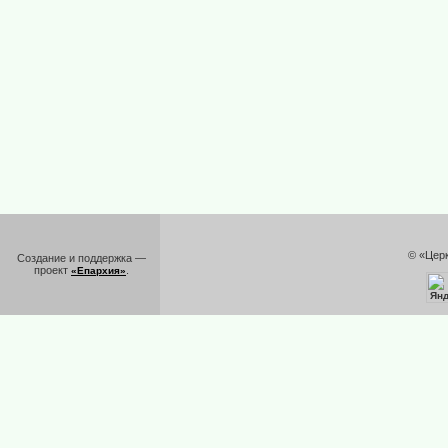
© «Цер
Создание и поддержка —
проект
.
«Епархия»