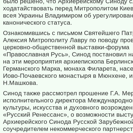
было решено, что Архиерейскому Синоду 
ходатайствовать перед Митрополитом Киев
всея Украины Владимиром об урегулирован
канонического статуса.
Ознакомившись с письмом Святейшего Пат
Алексия Митрополиту Лавру по поводу про
церковно-общественной выставки-форума
«Православная Русь», Синод постановил н
на эти мероприятия архиепископа Берлинск
Германского Марка, монаха Филарета, нас
Иово-Почаевского монастыря в Мюнхене, и
Н.Машкова.
Синод также рассмотрел прошение Г.А. Ме
исполнительного директора Международно
культуры, искусства и духовного возрожде
«Русский Ренессанс», о возможности выст
Архиерейского Синода Русской Зарубежно
соучредителем некоммерческого партнерст