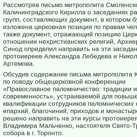
Рассмотрев письмо митрополита Смоленск
Калининградского Кирилла о заседаниях р
групп, составляющих документ, в котором б
изложена церковная позиция по правам чел
также документ, отражающий позицию Церк
отношении нехристианских религий, Архие
Синод определил направить на эти заседа
протоиереев Александра Лебедева и Нико
Артемова.
Обсудив содержание письма митрополита 
по поводу общецерковной конференции
«Православное паломничество: традиции и
современность», устраиваемой для повыш
квалификации сотрудников паломнических 
епархий, благочиний, приходов и монастыр
решено направить на эти курсы протоиере
Владимира Мальченко, настоятеля Свято-Т
собора в г. Торонто.