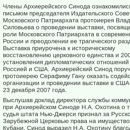
Члены Архиерейского Синода ознакомилис
письмом председателя Издательского Сове
Московского Патриархата протоиерея Вла
Силовьева о проведении выставки, посвящ
роли Московского Патриархата в современ
России и преодолении ее трагического раз
Выставка приурочена к историческому
восстановлению церковного единства и 20
установления дипломатических отношений
Россией и США. Архиерейский Синод пору
протоиерею Серафиму Гану оказать содейс
организации и проведении выставки в США 
23 декабря 2007 года.
Выслушав доклад директора службы комму
при Архиерейском Синоде Н.А. Охотина о т
судья штата Нью-Джерси признал за Русск
Зарубежной Церковью права на имущество
Кубани, Синод выразил Н.А. Охотину благ