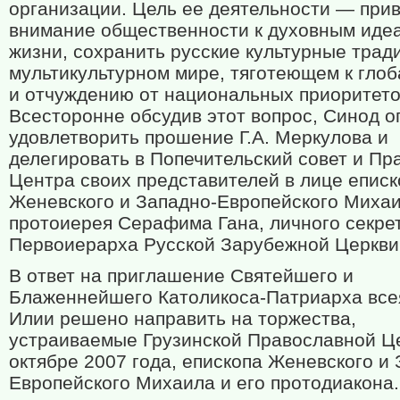
организации. Цель ее деятельности — при
внимание общественности к духовным иде
жизни, сохранить русские культурные трад
мультикультурном мире, тяготеющем к гло
и отчуждению от национальных приоритето
Всесторонне обсудив этот вопрос, Синод 
удовлетворить прошение Г.А. Меркулова и
делегировать в Попечительский совет и Пр
Центра своих представителей в лице еписк
Женевского и Западно-Европейского Михаи
протоиерея Серафима Гана, личного секре
Первоиерарха Русской Зарубежной Церкви
В ответ на приглашение Святейшего и
Блаженнейшего Католикоса-Патриарха все
Илии решено направить на торжества,
устраиваемые Грузинской Православной Ц
октябре 2007 года, епископа Женевского и 
Европейского Михаила и его протодиакона.