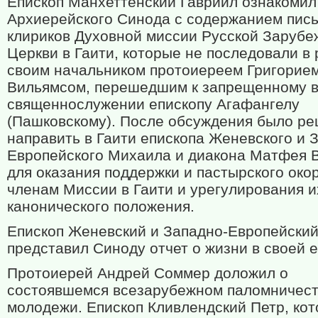
Епископ Манхеттенский Гавриил ознакомил
Архиерейского Синода с содержанием пись
клириков Духовной миссии Русской Зарубе
Церкви в Гаити, которые не последовали в 
своим начальником протоиереем Григорие
Вильямсом, перешедшим к запрещенному 
священнослужении епископу Агафангелу
(Пашковскому). После обсуждения было р
направить в Гаити епископа Женевского и 
Европейского Михаила и диакона Матфея 
для оказания поддержки и пастырского око
членам Миссии в Гаити и урегулирования и
канонического положения.
Епископ Женевский и Западно-Европейски
представил Синоду отчет о жизни в своей 
Протоиерей Андрей Соммер доложил о
состоявшемся всезарубежном паломничест
молодежи. Епископ Кливлендский Петр, ко