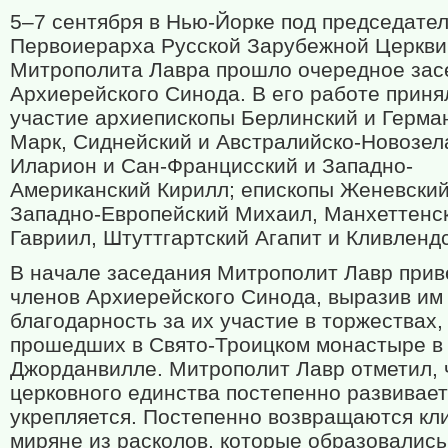
5–7 сентября в Нью-Йорке под председате
Первоиерарха Русской Зарубежной Церкви
Митрополита Лавра прошло очередное зас
Архиерейского Синода. В его работе приня
участие архиепископы Берлинский и Герма
Марк, Сиднейский и Австралийско-Новозел
Иларион и Сан-Францисский и Западно-
Американский Кирилл; епископы Женевский
Западно-Европейский Михаил, Манхеттенс
Гавриил, Штуттгартский Агапит и Кливленд
В начале заседания Митрополит Лавр прив
членов Архиерейского Синода, выразив им
благодарность за их участие в торжествах,
прошедших в Свято-Троицком монастыре в
Джорданвилле. Митрополит Лавр отметил, 
церковного единства постепенно развивает
укрепляется. Постепенно возвращаются кл
миряне из расколов, которые образовались