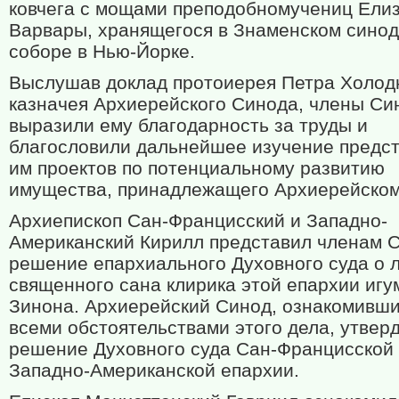
ковчега с мощами преподобномучениц Ели
Варвары, хранящегося в Знаменском сино
соборе в Нью-Йорке.
Выслушав доклад протоиерея Петра Холод
казначея Архиерейского Синода, члены Си
выразили ему благодарность за труды и
благословили дальнейшее изучение предс
им проектов по потенциальному развитию
имущества, принадлежащего Архиерейском
Архиепископ Сан-Францисский и Западно-
Американский Кирилл представил членам 
решение епархиального Духовного суда о
священного сана клирика этой епархии игу
Зинона. Архиерейский Синод, ознакомивши
всеми обстоятельствами этого дела, утвер
решение Духовного суда Сан-Францисской
Западно-Американской епархии.