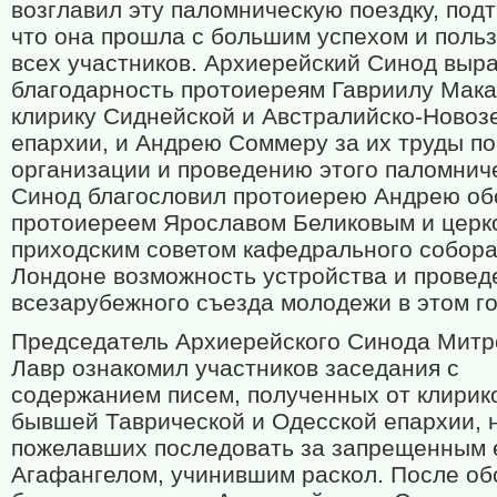
возглавил эту паломническую поездку, под
что она прошла с большим успехом и польз
всех участников. Архиерейский Синод выр
благодарность протоиереям Гавриилу Мака
клирику Сиднейской и Австралийско-Новоз
епархии, и Андрею Соммеру за их труды по
организации и проведению этого паломнич
Синод благословил протоиерею Андрею об
протоиереем Ярославом Беликовым и церк
приходским советом кафедрального собора 
Лондоне возможность устройства и провед
всезарубежного съезда молодежи в этом г
Председатель Архиерейского Синода Митр
Лавр ознакомил участников заседания с
содержанием писем, полученных от клирик
бывшей Таврической и Одесской епархии, 
пожелавших последовать за запрещенным 
Агафангелом, учинившим раскол. После о