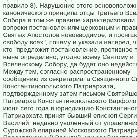
правило 8). Нарушение этого основополож
канонического принципа отцы Третьего Все
Собора в том же правиле характеризовали к
вопреки постановлениям церковным и пра
Святых Апостолов нововводимое, и посяга
свободу всех", почему и указали наперед, ч
кто "предложит постановление, противное т
ныне определено, угодно всему Святому и
Вселенскому Собору, да будет оно недейст
Между тем, согласно распространенному
сообщению из секретариата Священного С
Константинопольского Патриархата,
подтвержденному затем письмом Святейше
Патриарха Константинопольского Варфоло
июня сего года в юрисдикцию Константино
Патриархата принят бывший епископ Серги
Василий, недавно уволенный от управлени
Сурожской епархией Московского Патриарх