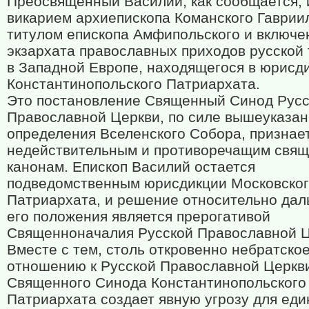
Преосвященный Василий, как сообщается, 
викарием архиепископа Команского Гаврии
титулом епископа Амфипольского и включен
экзархата православных приходов русской
в Западной Европе, находящегося в юрисд
Константинопольского Патриархата.
Это постановление Священный Синод Русс
Православной Церкви, по силе вышеуказан
определения Вселенского Собора, признае
недействительным и противоречащим свя
канонам. Епископ Василий остается
подведомственным юрисдикции Московско
Патриархата, и решение относительно да
его положения является прерогативой
Священноначалия Русской Православной Ц
Вместе с тем, столь откровенно небратское
отношению к Русской Православной Церкв
Священного Синода Константинопольского
Патриархата создает явную угрозу для еди