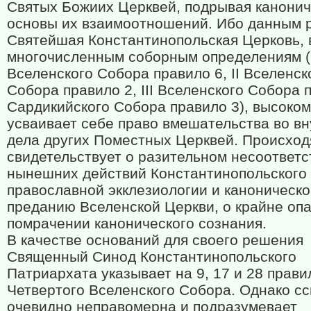
Святых Божиих Церквей, подрывая канонич
основы их взаимоотношений. Ибо данным
Святейшая Константинопольская Церковь, 
многочисленным соборным определениям (
Вселенского Собора правило 6, II Вселенск
Собора правило 2, III Вселенского Собора 
Сардикийского Собора правило 3), высоко
усваивает себе право вмешательства во в
дела других Поместных Церквей. Происхо
свидетельствует о разительном несоответс
нынешних действий Константинопольского
православной экклезиологии и каноническ
преданию Вселенской Церкви, о крайне оп
помрачении канонического сознания.
В качестве оснований для своего решения
Священный Синод Константинопольского
Патриархата указывает на 9, 17 и 28 прави
Четвертого Вселенского Собора. Однако сс
очевидно неправомерна и подразумевает