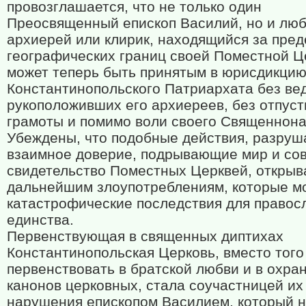
провозглашается, что не только один
Преосвященный епископ Василий, но и лю
архиерей или клирик, находящийся за пре
географических границ своей Поместной Ц
может теперь быть принятым в юрисдикци
Константинопольского Патриархата без ве
рукоположивших его архиереев, без отпус
грамоты и помимо воли своего Священнона
Убеждены, что подобные действия, разру
взаимное доверие, подрывающие мир и со
свидетельство Поместных Церквей, открыва
дальнейшим злоупотреблениям, которые мо
катастрофические последствия для правос
единства.
Первенствующая в священных диптихах
Константинопольская Церковь, вместо того
первенствовать в братской любви и в охра
канонов церковных, стала соучастницей их
нарушения епископом Василием, который н