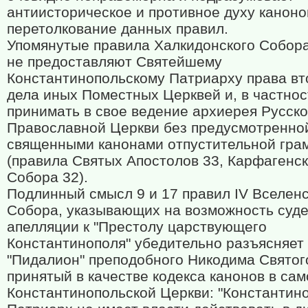
антиисторическое и противное духу каноно
перетолкование данных правил.
Упомянутые правила Халкидонского Собор
не предоставляют Святейшему
Константинопольскому Патриарху права вт
дела иных Поместных Церквей и, в частнос
принимать в свое ведение архиерея Русск
Православной Церкви без предусмотренно
священными канонами отпустительной гра
(правила Святых Апостолов 33, Карфагенск
Собора 32).
Подлинный смысл 9 и 17 правил IV Вселенс
Собора, указывающих на возможность суд
апелляции к "Престолу царствующего
Константинополя" убедительно разъясняет
"Пидалион" преподобного Никодима Святог
принятый в качестве кодекса канонов в сам
Константинопольской Церкви: "Константин