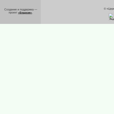
© «Цер
Создание и поддержка —
проект
.
«Епархия»