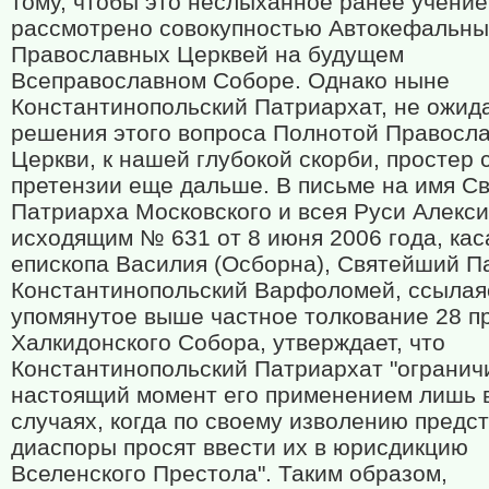
тому, чтобы это неслыханное ранее учени
рассмотрено совокупностью Автокефальны
Православных Церквей на будущем
Всеправославном Соборе. Однако ныне
Константинопольский Патриархат, не ожид
решения этого вопроса Полнотой Правосл
Церкви, к нашей глубокой скорби, простер 
претензии еще дальше. В письме на имя С
Патриарха Московского и всея Руси Алекси
исходящим № 631 от 8 июня 2006 года, ка
епископа Василия (Осборна), Святейший П
Константинопольский Варфоломей, ссылая
упомянутое выше частное толкование 28 п
Халкидонского Собора, утверждает, что
Константинопольский Патриархат "огранич
настоящий момент его применением лишь в
случаях, когда по своему изволению предс
диаспоры просят ввести их в юрисдикцию
Вселенского Престола". Таким образом,