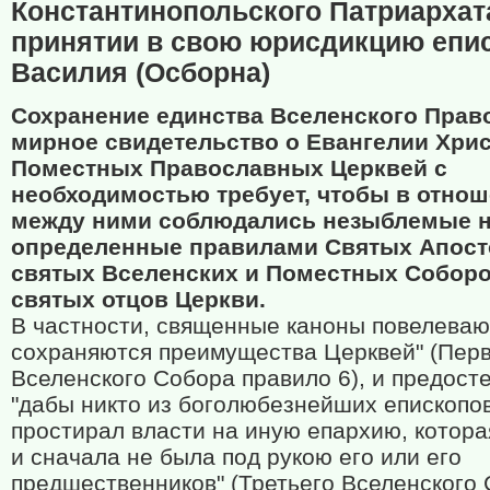
Константинопольского Патриархат
принятии в свою юрисдикцию епи
Василия (Осборна)
Сохранение единства Вселенского Прав
мирное свидетельство о Евангелии Хри
Поместных Православных Церквей с
необходимостью требует, чтобы в отно
между ними соблюдались незыблемые 
определенные правилами Святых Апост
святых Вселенских и Поместных Соборо
святых отцов Церкви.
В частности, священные каноны повелевают
сохраняются преимущества Церквей" (Пер
Вселенского Собора правило 6), и предост
"дабы никто из боголюбезнейших епископо
простирал власти на иную епархию, котор
и сначала не была под рукою его или его
предшественников" (Третьего Вселенского