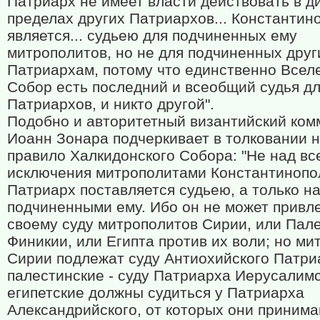
Патриарх не имеет власти действовать в д
пределах других Патриархов... Константин
является... судьею для подчиненных ему
митрополитов, но не для подчиненных дру
Патриархам, потому что единственно Всел
Собор есть последний и всеобщий судья дл
Патриархов, и никто другой".
Подобно и авторитетный византийский ком
Иоанн Зонара подчеркивает в толковании н
правило Халкидонского Собора: "Не над вс
исключения митрополитами Константинопо
Патриарх поставляется судьею, а только н
подчиненными ему. Ибо он не может привле
своему суду митрополитов Сирии, или Пал
Финикии, или Египта против их воли; но м
Сирии подлежат суду Антиохийского Патри
палестинские - суду Патриарха Иерусалимс
египетские должны судиться у Патриарха
Александрийского, от которых они принима