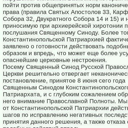
пойти против общепринятых норм канониче
права (правила Святых Апостолов 33, Карф
Собора 32, Двукратного Собора 14 и 15) и
приносимую при архиерейской хиротонии п
послушания Священному Синоду. Более тог
Константинопольской Патриархией фактич
заявлено о готовности действовать подоб
образом и впредь, что может еще более ус
опаснейшие церковные нестроения.
Посему Священный Синод Русской Правос
Церкви решительно отвергает неканоничес
постановление, принятое 8 июня сего года
Священным Синодом Константинопольског
Патриархата, и с глубоким сожалением об
него внимание Православной Полноты. Мы
от Константинопольской Патриархии дейс
шагов по исправлению негативных последс
принятия данного решения, а также отказа 