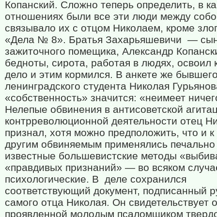
Копанский. Сложно теперь определить, в ка
отношениях были все эти люди между собой
связывало их с отцом Николаем, кроме зло
«Дела № 8». Братья Захарьяшевичи
— сы
зажиточного помещика, Александр Копанск
бедноты, сирота, работая в людях, освоил 
дело и этим кормился. В анкете же бывшег
ленинградского студента Николая Гурьянов
«собственность» значится: «неимеет ничег
Нелепые обвинения в антисоветской агита
контрреволюционной деятельности отец Н
признал, хотя можно предположить, что и к 
другим обвиняемым применялись печально
известные большевистские методы «выбив
«правдивых признаний» — во всяком случа
психологические. В
деле сохранился
соответствующий документ, подписанный р
самого отца Николая. Он свидетельствует 
проявленной молодым псаломщиком твердо