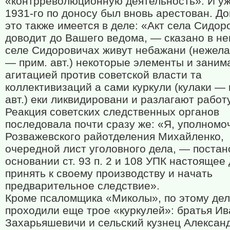
«контрреволюционную деятельность». И уж
1931-го по доносу был вновь арестован. Д
это также имеется в деле: «Акт села Сидор
доводит до Вашего ведома, — сказано в не
селе Сидоровичах живут небажани (нежел
— прим. авт.) некоторые элементы и заним
агитацией против советской власти та
коллективизаций а сами куркули (кулаки — 
авт.) еки ликвидировани и разлагают работ
Реакция советских следственных органов
последовала почти сразу же: «Я, уполном
Розважевского райотделения Михайленко,
очередной лист уголовного дела, — постан
основании ст. 93 п. 2 и 108 УПК настоящее
принять к своему производству и начать
предварительное следствие».
Кроме псаломщика «Миколы», по этому дел
проходили еще трое «куркулей»: братья Ив
Захарьяшевичи и сельский кузнец Алексан