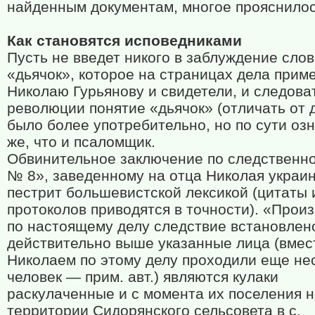
найденным документам, многое прояснилос
Как становятся исповедниками
Пусть не введет никого в заблуждение сло
«дьячок», которое на страницах дела прим
Николаю Гурьянову и свидетели, и следова
революции понятие «дьячок» (отличать от 
было более употребительно, но по сути оз
же, что и псаломщик.
Обвинительное заключение по следственн
№ 8», заведенному на отца Николая украин
пестрит большевистской лексикой (цитаты 
протоколов приводятся в точности). «Про
по настоящему делу следствие встановлено
действительно выше указанные лица (вмест
Николаем по этому делу проходили еще не
человек — прим. авт.) являются кулаки
раскулаченные и с момента их поселения 
территории Сидорянского сельсовета в с.