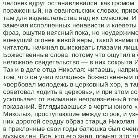
человек вдруг останавливался, как громом
пораженный, на евангельских словах, при
там для издевательства над их смыслом. И
замечая исполненных ненависти и клеветы
фраз, ощутив неясный пока, но неудержим
влекущий огонек живой веры, такой внима
читатель начинал выискивать глазами лиш
Божественные слова, потому что ощутил в
неложное свидетельство — в них сокрыта 
Так и в деле отца Николая: читаешь, напри
том, что он учил молодежь божественным 
«вербовал молодежь в церковный хор, а та
советовал ходить в церковь», и при этом 
ускользает от внимания неприязненный то
показаний. Вглядываешься в черты юного 
Миколы», проступающие между строк, и уз
них дорогой сердцу образ старца Николая 
в преклонные свои годы батюшка был очен
музыкален. Все, кто его знал, помнят это: 