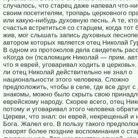
случалось, что старец даже напевал что-н
своим посетителям, тропарь церковного пр
или какую-нибудь духовную песнь. А те, кт
счастья встретиться со старцем, когда тот
жив, мог слышать запись духовных песнопе
автором которых является отец Николай Гу
В одном из протоколов дела свидетель рас
«Когда он (псаломщик Николай — прим. авт.
что я еврей, уговаривал ходить в церковь».
ли отец Николай действительно не знал о
национальности этого человека. Сложно
предположить, чтобы в селе, где все друг с
знакомы, можно было скрыть свою принадл
еврейскому народу. Скорее всего, отец Ни
потому и уговаривал этого человека обрати
Церкви, что знал: он еврей, некрещеный и 
Бога. Жалел его. В пользу такого предполо
говорят более поздние воспоминания о ста