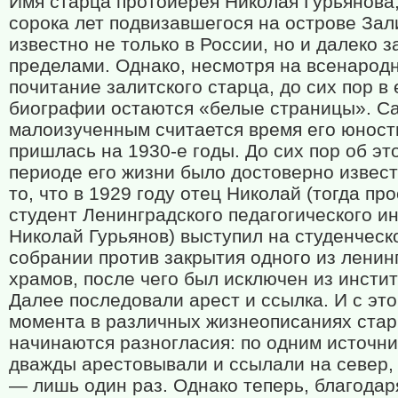
Имя старца протоиерея Николая Гурьянова
сорока лет подвизавшегося на острове Зал
известно не только в России, но и далеко з
пределами. Однако, несмотря на всенарод
почитание залитского старца, до сих пор в 
биографии остаются «белые страницы». С
малоизученным считается время его юност
пришлась на 1930-е годы. До сих пор об эт
периоде его жизни было достоверно извест
то, что в 1929 году отец Николай (тогда пр
студент Ленинградского педагогического и
Николай Гурьянов) выступил на студенческ
собрании против закрытия одного из ленин
храмов, после чего был исключен из инстит
Далее последовали арест и ссылка. И с это
момента в различных жизнеописаниях ста
начинаются разногласия: по одним источни
дважды арестовывали и ссылали на север,
— лишь один раз. Однако теперь, благодар