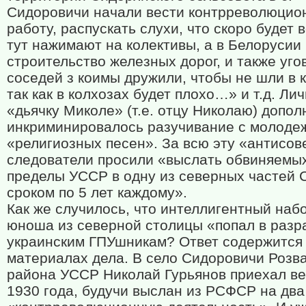
Сидоровичи начали вести контрреволюцио
работу, распускать слухи, что скоро будет 
тут нажимают на колективы, а в Белорусии
строительство железных дорог, и также уг
соседей з коимы дружили, чтобы не шли в 
так как в колхозах будет плохо…» и т.д. Ли
«дьячку Миколе» (т.е. отцу Николаю) допо
инкриминировалось разучивание с молоде
«религиозных песен». За всю эту «антисов
следователи просили «выслать обвиняемых
пределы УССР в одну из северных частей
сроком по 5 лет каждому».
Как же случилось, что интеллигентный на
юноша из северной столицы «попал в разра
украинским ГПУшникам? Ответ содержится
материалах дела. В село Сидоровичи Розв
района УССР Николай Гурьянов приехал в
1930 года, будучи выслан из РСФСР на два