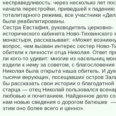
несправедливость: через несколько лет по
начала перестройки, приведшей к падению
тоталитарного режима, все участники «Де
были реабилитированы.
Сестра Евстафия, руководитель церковно-
исторического кабинета Ново-Тихвинского 
монастыря, рассказывает: «Может возникн
вопрос, чем вызван интерес сестер Ново-Т
обители к личности отца Николая. Ответ пр
ли кого-то удивит: многие из насельниц мо
ездили к нему за советом, с благословения
Николая была открыта наша обитель. И дум
тысячи верующих, посещавших остров Зали
бы рассказать свои истории о благодатно
старца — отец Николай пользовался всена
любовью и почитанием. Найденное дело с
нам новые сведения о дорогом батюшке
—
этим оно более всего и ценно».