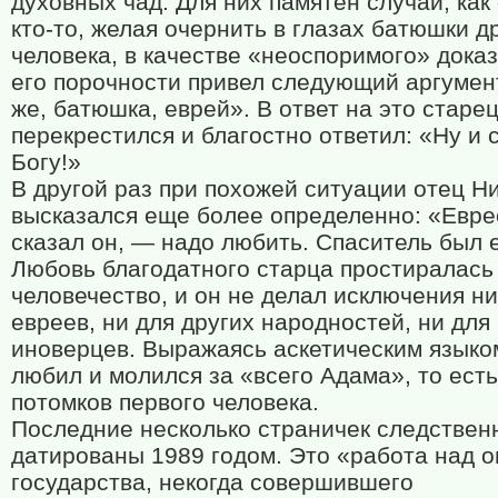
духовных чад. Для них памятен случай, ка
кто-то, желая очернить в глазах батюшки д
человека, в качестве «неоспоримого» дока
его порочности привел следующий аргумент
же, батюшка, еврей». В ответ на это старе
перекрестился и благостно ответил: «Ну и 
Богу!»
В другой раз при похожей ситуации отец Н
высказался еще более определенно: «Евре
сказал он, — надо любить. Спаситель был 
Любовь благодатного старца простиралась
человечество, и он не делал исключения ни
евреев, ни для других народностей, ни для
иноверцев. Выражаясь аскетическим языко
любил и молился за «всего Адама», то есть
потомков первого человека.
Последние несколько страничек следствен
датированы 1989 годом. Это «работа над 
государства, некогда совершившего