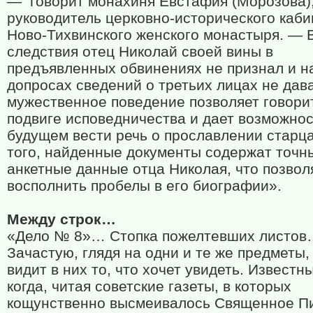
—
говорит монахиня Евстафия (Морозова)
руководитель церковно-исторического каби
Ново-Тихвинского женского монастыря. — 
следствия отец Николай своей вины в
предъявленных обвинениях не признал и н
допросах сведений о третьих лицах не дава
мужественное поведение позволяет говори
подвиге исповедничества и дает возможнос
будущем вести речь о прославлении старц
того, найденные документы содержат точн
анкетные данные отца Николая, что позвол
восполнить пробелы в его биографии».
Между строк…
«Дело № 8»… Стопка пожелтевших листо
Зачастую, глядя на одни и те же предметы
видит в них то, что хочет увидеть. Известн
когда, читая советские газеты, в которых
кощунственно высмеивалось Священное П