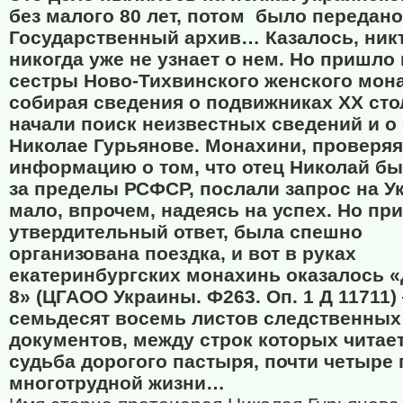
без малого 80 лет, потом
было передано
Государственный архив… Казалось, ник
никогда уже не узнает о нем. Но пришло 
сестры Ново-Тихвинского женского мон
собирая сведения о подвижниках ХХ сто
начали поиск неизвестных сведений и о
Николае Гурьянове. Монахини, проверяя
информацию о том, что отец Николай б
за пределы РСФСР, послали запрос на Ук
мало, впрочем, надеясь на успех. Но пр
утвердительный ответ, была спешно
организована поездка, и вот в руках
екатеринбургских монахинь оказалось 
8» (ЦГАОО Украины. Ф263. Оп. 1 Д 11711)
семьдесят восемь листов следственных
документов, между строк которых читае
судьба дорогого пастыря, почти четыре 
многотрудной жизни…