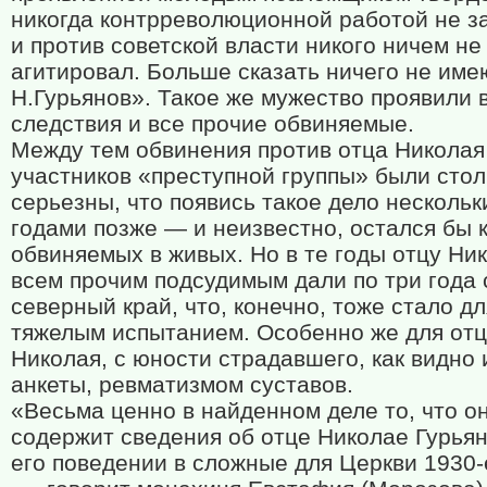
никогда контрреволюционной работой не з
и против советской власти никого ничем не
агитировал. Больше сказать ничего не име
Н.Гурьянов». Такое же мужество проявили 
следствия и все прочие обвиняемые.
Между тем обвинения против отца Николая
участников «преступной группы» были стол
серьезны, что появись такое дело несколь
годами позже — и неизвестно, остался бы к
обвиняемых в живых. Но в те годы отцу Ни
всем прочим подсудимым дали по три года 
северный край, что, конечно, тоже стало дл
тяжелым испытанием. Особенно же для от
Николая, с юности страдавшего, как видно 
анкеты, ревматизмом суставов.
«Весьма ценно в найденном деле то, что о
содержит сведения об отце Николае Гурьян
его поведении в сложные для Церкви 1930-