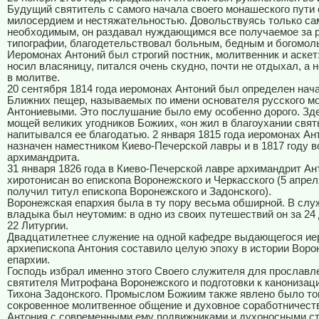
Будущий святитель с самого начала своего монашеского пути
милосердием и нестяжательностью. Довольствуясь только с
необходимым, он раздавал нуждающимся все получаемое за р
типографии, благодетельствовал больным, бедным и богомол
Иеромонах Антоний был строгий постник, молитвенник и аскет:
носил власяницу, питался очень скудно, почти не отдыхал, а 
в молитве.
20 сентября 1814 года иеромонах Антоний был определен нач
Ближних пещер, называемых по имени основателя русского м
Антониевыми. Это послушание было ему особенно дорого. Зде
мощей великих угодников Божиих, «он жил в благоухании свят
напитывался ее благодатью. 2 января 1815 года иеромонах А
назначен наместником Киево-Печерской лавры и в 1817 году в
архимандрита.
31 января 1826 года в Киево-Печерской лавре архимандрит А
хиротонисан во епископа Воронежского и Черкасского (5 апрел
получил титул епископа Воронежского и Задонского).
Воронежская епархия была в ту пору весьма обширной. В слу
владыка был неутомим: в одно из своих путешествий он за 24
22 Литургии.
Двадцатилетнее служение на одной кафедре выдающегося иер
архиепископа Антония составило целую эпоху в истории Воро
епархии.
Господь избрал именно этого Своего служителя для прославл
святителя Митрофана Воронежского и подготовки к канонизац
Тихона Задонского. Промыслом Божиим также явлено было то
сокровенное молитвенное общение и духовное соработничест
Антония с современными ему подвижниками и духоносными с