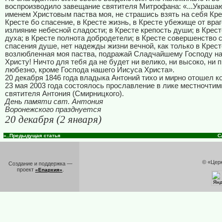
воспроизводило завещание святителя Митрофана: «...Украш
именем Христовым паства моя, не страшись взять на себя Кре
Кресте бо спасение, в Кресте жизнь, в Кресте убежище от враг
излияние небесной сладости; в Кресте крепость души; в Крес
духа; в Кресте полнота добродетели; в Кресте совершенство с
спасения душе, нет надежды жизни вечной, как только в Крест
возлюбленная моя паства, подражай Сладчайшему Господу н
Христу! Ничто для тебя да не будет ни велико, ни высоко, ни п
любезно, кроме Господа нашего Иисуса Христа».
20 декабря 1846 года владыка Антоний тихо и мирно отошел ко
23 мая 2003 года состоялось прославление в лике местночти
святителя Антония (Смирницкого).
День памяти свт. Антония
Воронежского празднуется
20 декабря (2 января)
«..Предыдущая статья
С
© «Цер
Создание и поддержка —
проект
.
«Епархия»