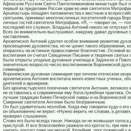
Афонском Русском Свято-Пантелеимоновом монастыре был о
первый за пределами России храм во имя святителя Митрофа
Архипастырь поощрял паломничества к местным и всероссий
святыням, принимал многочисленных посетителей города Вор
личных гостей святителя Митрофана. «Я, — говорил он, — то
последний его служка». Владыка Антоний никого не отпускал б
Всех он внимательно выслушивал, каждому давал духовные 
наставления.
Архиепископ Антоний уделял особое внимание развитию духо
просвещению духовенства, но не ценил такого образования, к
опиралось на истинное православное благочестие. Основой вс
воспитания он считал Священное Писание и творения святых 
были открыты уездные духовные училища в Задонске и Павло
значительно возросло число воспитанников Воронежской дух
семинарии.
Воронежская духовная семинария при личном отеческом окор
архиепископа Антония воспитала много известных ученых, о
деятелей и архиереев.
Без архипастырского попечения святителя Антония, великого 
не оставалась и современная ему богослужебная практика. О
лучшие традиции Киево-Печерской лавры и на Воронежской з
Смирение святителя Антония было безграничным.
Он был удивительно незлобив. Когда ему говорили худо о его
он обыкновенно не верил: «Нужно верить не словам, а делам»
проверял слышанное.
Слово его было всегда тихое. Никогда он не возвышал голоса
прислугой. И все благоговейно уважали его кротость: при нем 
унизить другого даже насмешкой. Келейник, прослуживший у 