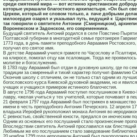
среди смятений мира — вот истинно христианские доброд
которые украшали благостного архипастыря. «Он был св
Церкви, который не словом только, а
паче добрыми дела
милосердия озарял и указывал путь, ведущий к
Царстви
так говорили о святителе Антонии
(Смирницком), архиепи
Воронежском и Задонском, его современники.
Будущий святитель Антоний родился в селе Повстино Пыряти
Полтавской губернии в многодетной семье протоиерея Гавриил
1773 года, в день памяти преподобного Авраамия Ростовского,
получил его святое имя.
В детстве Авраамий учился грамоте по Часослову и Псалтири,
на клиросе, помогал отцу как псаломщик. Тогда же проявилось
молитве и богослужению.
В 1783 году Авраамий был отдан в духовную школу, где по се
традиции за смиренный и тихий характер получил фамилию С
Окончив школу с отличием, он не только стал одним из лучши
богословского курса Киевской духовной академии, но и явился
учащих и учащихся примером истинного благочестия.
В августе 1796 года Авраамий поступил послушником в Киево
лавру, «желая учиться у тех учителей, которые почивают в пе
21 февраля 1797 года Авраамий был пострижен в монашество
имени в честь преподобного Антония Печерского. 12 апреля 17
владыка Иерофей рукоположил монаха Антония во иеродиакон
С ревностью, свойственной юности, предался он иноческим по
Одним из основных его послушаний стало произнесение пропо
Впоследствии святитель Антоний прославился как блестящий
Любимым же его послушанием стало заведование библиотеко
20 ноября 1799 года иеродиакон Антоний был рукоположен во 