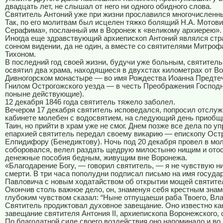
двадцать лет, не слышал от него ни одного обидного слова.
Святитель Антоний уже при жизни прославился многочисленн
Так, по его молитвам был исцелен тяжко болящий Н.А. Мотов
Серафима», посланный им в Воронеж к «великому архиерею».
Иногда еще здравствующий архиепископ Антоний являлся ст
сонном видении, да не один, а вместе со святителями Митроф
Тихоном.
В последний год своей жизни, будучи уже больным, святитель
освятил два храма, находящиеся в двухстах километрах от Во
Дивногорском монастыре — во имя Рождества Иоанна Предтеч
Гнилом Острогожского уезда — в честь Преображения Господн
поныне действующие).
12 декабря 1846 года святитель тяжело заболел.
Вечером 17 декабря святитель исповедался, попросил отслуж
кабинете молебен с водосвятием, на следующий день приоб
Таин, но прийти в храм уже не смог. Днем позже все дела по у
епархией святитель передал своему викарию — епископу Ост
Елпидифору (Бенедиктову). Ночь под 20 декабря провел в мол
соборовался, велел раздать щедрую милостыню нищим и отос
денежные пособия бедным, живущим вне Воронежа.
«Благодарение Богу, — говорил святитель, — я не чувствую ни
смерти. В три часа пополудни подписал письмо на имя госуда
Павловича с новым ходатайством об открытии мощей святите
Окончив столь важное дело, он, знаменуя себя крестным знам
глубоким чувством сказал: “Ныне отпущаеши раба Твоего, Вл
Святитель продиктовал духовное завещание. Оно известно ка
завещание святителя Антония II, архиепископа Воронежского, 
По благодатной силе своего воздействия оно напоминало и во