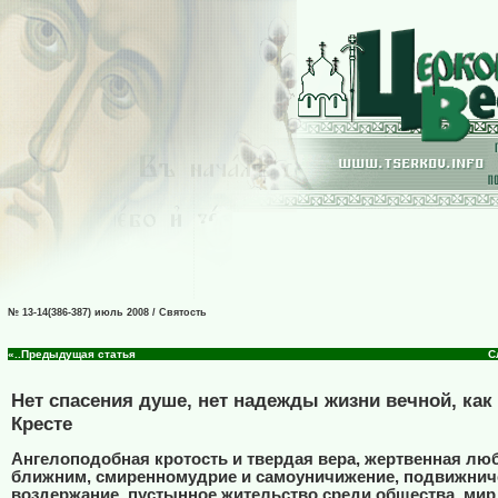
№ 13-14(386-387) июль 2008 / Святость
«..Предыдущая статья
С
Нет спасения душе, нет надежды жизни вечной, как
Кресте
Ангелоподобная кротость и твердая вера, жертвенная люб
ближним, смиренномудрие и самоуничижение, подвижнич
воздержание, пустынное жительство среди общества, ми