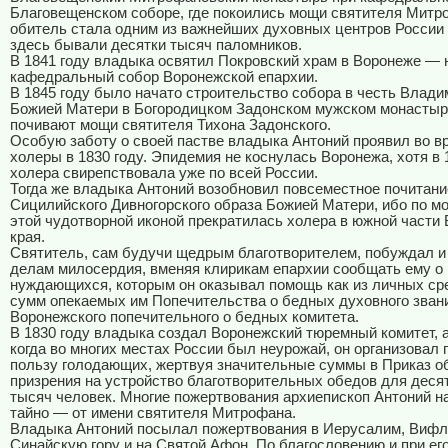
Благовещенском соборе, где покоились мощи святителя Митр
обитель стала одним из важнейших духовных центров России
здесь бывали десятки тысяч паломников.
В 1841 году владыка освятил Покровский храм в Воронеже — 
кафедральный собор Воронежской епархии.
В 1845 году было начато строительство собора в честь Влад
Божией Матери в Богородицком Задонском мужском монастыре
почивают мощи святителя Тихона Задонского.
Особую заботу о своей пастве владыка Антоний проявил во в
холеры в 1830 году. Эпидемия не коснулась Воронежа, хотя в 
холера свирепствовала уже по всей России.
Тогда же владыка Антоний возобновил повсеместное почитани
Сицилийского Дивногорского образа Божией Матери, ибо по м
этой чудотворной иконой прекратилась холера в южной части
края.
Святитель, сам будучи щедрым благотворителем, побуждал и 
делам милосердия, вменяя клирикам епархии сообщать ему о
нуждающихся, которым он оказывал помощь как из личных сред
сумм опекаемых им Попечительства о бедных духовного зван
Воронежского попечительного о бедных комитета.
В 1830 году владыка создал Воронежский тюремный комитет, а
когда во многих местах России был неурожай, он организовал 
пользу голодающих, жертвуя значительные суммы в Приказ о
призрения на устройство благотворительных обедов для деся
тысяч человек. Многие пожертвования архиепископ Антоний н
тайно — от имени святителя Митрофана.
Владыка Антоний посылал пожертвования в Иерусалим, Вифл
Синайскую гору и на Святой Афон. По благословению и при ег