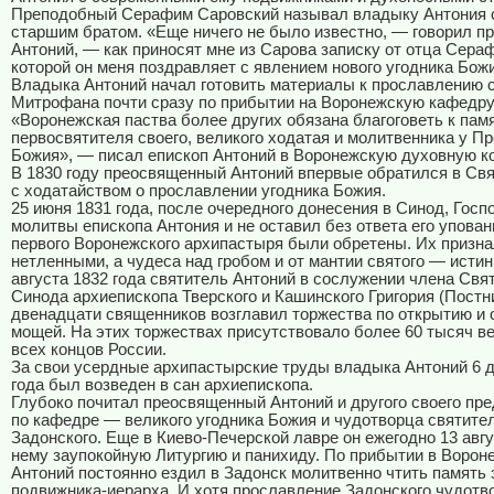
Преподобный Серафим Саровский называл владыку Антония 
старшим братом. «Еще ничего не было известно, — говорил 
Антоний, — как приносят мне из Сарова записку от отца Сера
которой он меня поздравляет с явлением нового угодника Бож
Владыка Антоний начал готовить материалы к прославлению 
Митрофана почти сразу по прибытии на Воронежскую кафедру
«Воронежская паства более других обязана благоговеть к пам
первосвятителя своего, великого ходатая и молитвенника у П
Божия», — писал епископ Антоний в Воронежскую духовную к
В 1830 году преосвященный Антоний впервые обратился в Св
с ходатайством о прославлении угодника Божия.
25 июня 1831 года, после очередного донесения в Синод, Гос
молитвы епископа Антония и не оставил без ответа его упова
первого Воронежского архипастыря были обретены. Их призн
нетленными, а чудеса над гробом и от мантии святого — исти
августа 1832 года святитель Антоний в сослужении члена Свя
Синода архиепископа Тверского и Кашинского Григория (Постн
двенадцати священников возглавил торжества по открытию и
мощей. На этих торжествах присутствовало более 60 тысяч в
всех концов России.
За свои усердные архипастырские труды владыка Антоний 6 
года был возведен в сан архиепископа.
Глубоко почитал преосвященный Антоний и другого своего пр
по кафедре — великого угодника Божия и чудотворца святите
Задонского. Еще в Киево-Печерской лавре он ежегодно 13 авг
нему заупокойную Литургию и панихиду. По прибытии в Ворон
Антоний постоянно ездил в Задонск молитвенно чтить память 
подвижника-иерарха. И хотя прославление Задонского чудотв