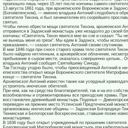
произошло лишь через 15 лет после кончины самого святител
13 августа 1861 года, при архиепископе Воронежском и Задон
(Богоявленском), — именно владыка Антоний сподобился обр
святителя Тихона, и был зачинателем его скорейшего прослав
святых.
Чтобы лично обрести мощи святителя Тихона, архиепископ Ан
отправился в Задонский монастырь уже незадолго до своей б
кончины: «Святитель Тихон явился мне во сне и сказал: “Ты н
не вынешь меня из грязи”. Мы едем в Задонск, чтобы исполнит
приказание», — сказал святитель Антоний своим спутникам.
В мае 1846 года при сносе старого храма тело святителя Тихо
было найдено нетленным, а архиерейское облачение, несмотр
пребывание в сыром месте, оказалось совершенно целым... О
владыка Антоний сообщил Святейшему Синоду.
Так Господу угодно было, чтобы преосвященный Антоний в на
епископства открыл мощи Воронежского святителя Митрофана
конце — святителя Тихона.
Архиепископ Антоний известен также как усердный храмоздат
устроитель иноческих обителей.
При нем, как на средства благотворителей, так и на его собст
возобновлены и отремонтированы все приходские храмы. При
восстановлен древнейший монастырь Подонья — Дивногорски
переведен на прежнее место Успенский Предтеченский монас
организованы иноческие общины — Задонская Богородице-Ти
Тюнинская и Белогорская Воскресенская, ставшие позже изве
монастырями.
В 1836 году был открыт учрежденный по прошению святителя
Благовещенский Митрофановский монастырь при кафедральн