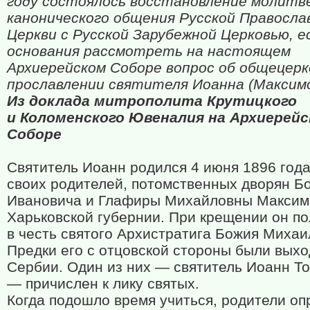
году состоялось восстановление молитв
канонического общения Русской Правосла
Церкви с Русской Зарубежной Церковью, е
основания рассмотреть на настоящем
Архиерейском Соборе вопрос об общецер
прославлении святителя Иоанна (Максимо
Из доклада митрополита Крутицкого
и Коломенского Ювеналия на Архиерей
Соборе
Святитель Иоанн родился 4 июня 1896 года
своих родителей, потомственных дворян Б
Ивановича и Глафиры Михайловны Максимо
Харьковской губернии. При крещении он п
в честь святого Архистратига Божия Михаи
Предки его с отцовской стороны были вых
Сербии. Один из них — святитель Иоанн Т
— причислен к лику святых.
Когда подошло время учиться, родители о