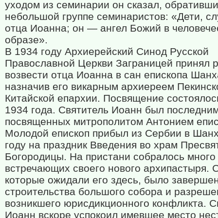
уходом из семинарии он сказал, обративши
небольшой группе семинаристов: «Дети, с
отца Иоанна; он — ангел Божий в человече
образе».
В 1934 году Архиерейский Синод Русской
Православной Церкви Заграницей принял 
возвести отца Иоанна в сан епископа Шанх
назначив его викарным архиереем Пекинск
Китайской епархии. Посвящение состоялос
1934 года. Святитель Иоанн был последним
посвященных митрополитом Антонием епис
Молодой епископ прибыл из Сербии в Шанх
году на праздник Введения во храм Пресвя
Богородицы. На пристани собралось много
встречающих своего нового архипастыря. С
которые ожидали его здесь, было заверше
строительства большого собора и разреше
возникшего юрисдикционного конфликта. С
Иоанн вскоре успокоил имевшее место нес