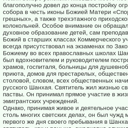
благополучно довел до конца постройку ог
собора в честь иконы Божией Матери «Сп
грешных», а также трехэтажного приходско
колокольней. Особое внимание он обращал
духовное образование детей, сам препода
Божий в старших классах Коммерческого у
всегда присутствовал на экзаменах по Зак
Божиему во всех православных школах Ша
был вдохновителем и руководителем постр
храмов, госпиталя, больницы для душевно
приюта, домов для престарелых, обществе
столовой, словом, всех общественных нач
русского Шанхая. Святитель жил жизнью с
паствы. Он принимал прямое участие в жиз
эмигрантских учреждений.
Однако, принимая живое и деятельное учас
столь многих светских делах, он был чужд 
первого же дня своего пребывания в Шанх