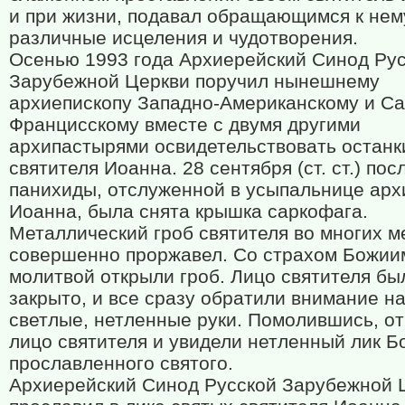
и при жизни, подавал обращающимся к нем
различные исцеления и чудотворения.
Осенью 1993 года Архиерейский Синод Ру
Зарубежной Церкви поручил нынешнему
архиепископу Западно-Американскому и Са
Францисскому вместе с двумя другими
архипастырями освидетельствовать останк
святителя Иоанна. 28 сентября (ст. ст.) пос
панихиды, отслуженной в усыпальнице арх
Иоанна, была снята крышка саркофага.
Металлический гроб святителя во многих м
совершенно проржавел. Со страхом Божиим
молитвой открыли гроб. Лицо святителя бы
закрыто, и все сразу обратили внимание на
светлые, нетленные руки. Помолившись, о
лицо святителя и увидели нетленный лик Б
прославленного святого.
Архиерейский Синод Русской Зарубежной 