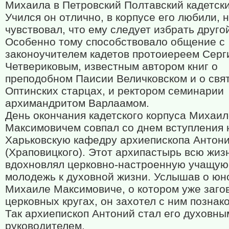
Михаила в Петровский Полтавский кадетски
Учился он отлично, в корпусе его любили, 
чувствовал, что ему следует избрать другой
Особенно тому способствовало общение с
законоучителем кадетов протоиереем Серг
Четвериковым, известным автором книг о
преподобном Паисии Величковском и о свя
Оптинских старцах, и ректором семинарии
архимандритом Варлаамом.
День окончания кадетского корпуса Михаи
Максимовичем совпал со днем вступления 
Харьковскую кафедру архиепископа Антон
(Храповицкого). Этот архипастырь всю жиз
вдохновлял церковно-настроенную учащую
молодежь к духовной жизни. Услышав о юн
Михаиле Максимовиче, о котором уже заго
церковных кругах, он захотел с ним познак
Так архиепископ Антоний стал его духовны
руководителем.