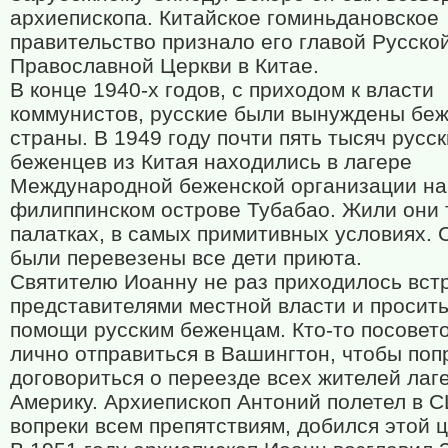
архиепископа. Китайское гоминьдановское
правительство признало его главой Русско
Православной Церкви в Китае.
В конце 1940-х годов, с приходом к власти
коммунистов, русские были вынуждены беж
страны. В 1949 году почти пять тысяч русс
беженцев из Китая находились в лагере
Международной беженской организации на
филиппинском острове Тубабао. Жили они 
палатках, в самых примитивных условиях.
были перевезены все дети приюта.
Святителю Иоанну не раз приходилось встр
представителями местной власти и просить
помощи русским беженцам. Кто-то посовет
лично отправиться в Вашингтон, чтобы поп
договориться о переезде всех жителей лаг
Америку. Архиепископ Антоний полетел в С
вопреки всем препятствиям, добился этой ц