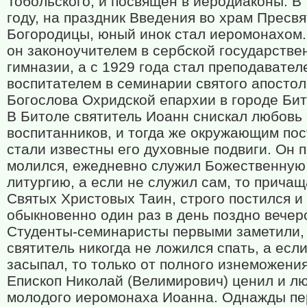
Тобольского, и посвящен в иеродиаконы. В
году, на праздник Введения во храм Пресв
Богородицы, юный инок стал иеромонахом.
он законоучителем в сербской государстве
гимназии, а с 1929 года стал преподавател
воспитателем в семинарии святого апосто
Богослова Охридской епархии в городе Бит
В Битоле святитель Иоанн снискал любовь
воспитанников, и тогда же окружающим по
стали известны его духовные подвиги. Он 
молился, ежедневно служил Божественную
литургию, а если не служил сам, то прича
Святых Христовых Таин, строго постился и
обыкновенно один раз в день поздно вечер
Студенты-семинаристы первыми заметили,
святитель никогда не ложился спать, а если
засыпал, то только от полного изнеможения
Епископ Николай (Велимирович) ценил и л
молодого иеромонаха Иоанна. Однажды пе