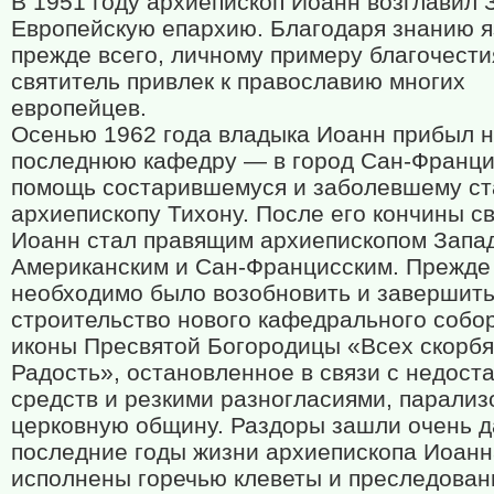
В 1951 году архиепископ Иоанн возглавил 
Европейскую епархию. Благодаря знанию я
прежде всего, личному примеру благочести
святитель привлек к православию многих
европейцев.
Осенью 1962 года владыка Иоанн прибыл 
последнюю кафедру — в город Сан-Францис
помощь состарившемуся и заболевшему ст
архиепископу Тихону. После его кончины с
Иоанн стал правящим архиепископом Запа
Американским и Сан-Францисским. Прежде 
необходимо было возобновить и завершит
строительство нового кафедрального собор
иконы Пресвятой Богородицы «Всех скорб
Радость», остановленное в связи с недост
средств и резкими разногласиями, парали
церковную общину. Раздоры зашли очень д
последние годы жизни архиепископа Иоан
исполнены горечью клеветы и преследован