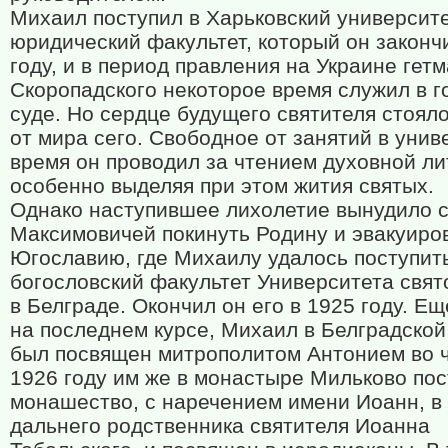
Михаил поступил в Харьковский университе
юридический факультет, который он законч
году, и в период правления на Украине гет
Скоропадского некоторое время служил в г
суде. Но сердце будущего святителя стоял
от мира сего. Свободное от занятий в унив
время он проводил за чтением духовной ли
особенно выделяя при этом жития святых.
Однако наступившее лихолетие вынудило 
Максимовичей покинуть Родину и эвакуиро
Югославию, где Михаилу удалось поступит
богословский факультет Университета свят
в Белграде. Окончил он его в 1925 году. Ещ
на последнем курсе, Михаил в Белградской
был посвящен митрополитом Антонием во ч
1926 году им же в монастыре Мильково по
монашество, с наречением имени Иоанн, в 
дальнего родственника святителя Иоанна