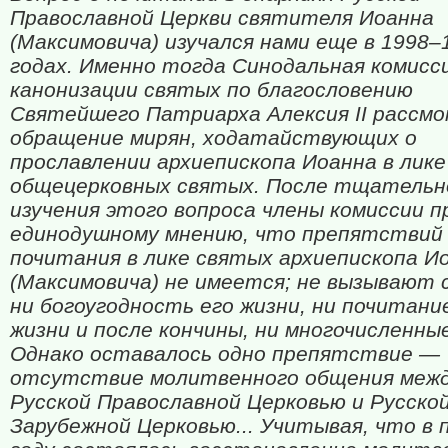
Православной Церкви святителя Иоанна
(Максимовича) изучался нами еще в 1998–
годах. Именно тогда Синодальная комисс
канонизации святых по благословению
Святейшего Патриарха Алексия II рассм
обращение мирян, ходатайствующих о
прославлении архиепископа Иоанна в лике
общецерковных святых. После тщательн
изучения этого вопроса члены комиссии п
единодушному мнению, что препятствий
почитания в лике святых архиепископа И
(Максимовича) не имеется; не вызывают 
ни богоугодность его жизни, ни почитани
жизни и после кончины, ни многочисленные
Однако оставалось одно препятствие —
отсутствие молитвенного общения меж
Русской Православной Церковью и Русско
Зарубежной Церковью... Учитывая, что в