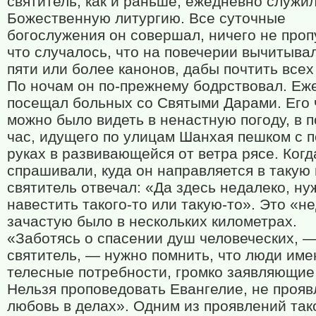
святитель, как и раньше, ежедневно служи
Божественную литургию. Все суточные
богослужения он совершал, ничего не пропу
что случалось, что на повечерии вычитыва
пяти или более канонов, дабы почтить всех
По ночам он по-прежнему бодрствовал. Еж
посещал больных со Святыми Дарами. Его 
можно было видеть в ненастную погоду, в 
час, идущего по улицам Шанхая пешком с п
руках в развивающейся от ветра рясе. Когд
спрашивали, куда он направляется в такую 
святитель отвечал: «Да здесь недалеко, ну
навестить такого-то или такую-то». Это «н
зачастую было в нескольких километрах.
«Заботясь о спасении душ человеческих, —
святитель, — нужно помнить, что люди име
телесные потребности, громко заявляющие 
Нельзя проповедовать Евангелие, не прояв
любовь в делах». Одним из проявлений та