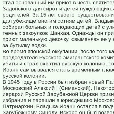
стал основанный им приют в честь святите
Задонского для сирот и детей нуждающихс
родителей. За 15 лет своего
существовани
дал убежище многим сотням детей. Владык
собирал больных и голодающих детей с ули
темных закоулков Шанхая. Однажды он при
приют маленькую девочку, «выменяв» ее у 
за бутылку водки.
Во время японской оккупации, после того ка
председателя Русского эмигрантского коми
убиты и страх охватил русскую колонию, с
Иоанн сам вызвался стать временным глав
русской колонии.
В 1945 году в России был избран новый Па
Московский Алексий I (Симанский). Некото
иерархи Русской Зарубежной Церкви призн
избрание и перешли в юрисдикцию Москов
Патриархии. Владыка Иоанн остался в под
Зарубежному Синоду. Вскоре он был возве