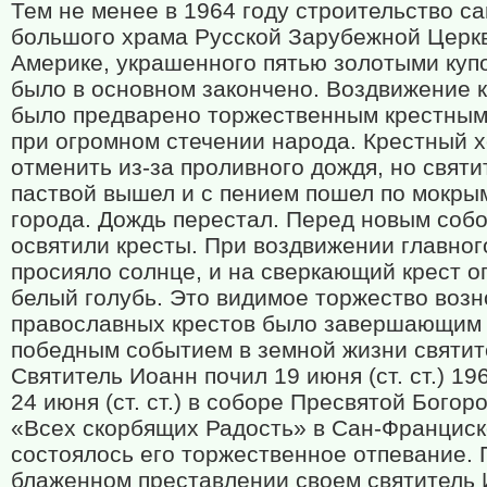
Тем не менее в 1964 году строительство с
большого храма Русской Зарубежной Церк
Америке, украшенного пятью золотыми куп
было в основном закончено. Воздвижение 
было предварено торжественным крестным
при огромном стечении народа. Крестный х
отменить из-за проливного дождя, но святи
паствой вышел и с пением пошел по мокры
города. Дождь перестал. Перед новым соб
освятили кресты. При воздвижении главног
просияло солнце, и на сверкающий крест о
белый голубь. Это видимое торжество воз
православных крестов было завершающим
победным событием в земной жизни святит
Святитель Иоанн почил 19 июня (ст. ст.) 196
24 июня (ст. ст.) в соборе Пресвятой Богор
«Всех скорбящих Радость» в Сан-Франциск
состоялось его торжественное отпевание. 
блаженном преставлении своем святитель 