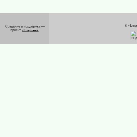
© «Цер
Создание и поддержка —
проект
.
«Епархия»