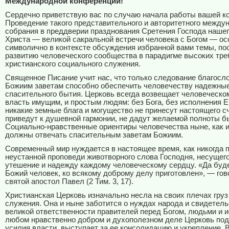
Международной конференции!
Сердечно приветствую вас по случаю начала работы вашей к
Проведение такого представительного и авторитетного между
собрания в преддверии празднования Сретения Господа наше
Христа — великой сакральной встречи человека с Богом — ос
символично в контексте обсуждения избранной вами темы, п
развитию человеческого сообщества в парадигме высоких тр
христианского социального служения.
Священное Писание учит нас, что только следование благос
Божиим заветам способно обеспечить человечеству надежны
спасительного бытия. Церковь всегда возвещает человеческо
власть имущим, и простым людям: без Бога, без исполнения Е
никакие земные блага и могущество не принесут настоящего сч
приведут к душевной гармонии, не дадут желаемой полноты б
Социально-нравственные ориентиры человечества ныне, как и
должны отвечать спасительным заветам Божиим.
Современный мир нуждается в настоящее время, как никогда п
неустанной проповеди животворного слова Господня, несущег
утешение и надежду каждому человеческому сердцу. «Да буд
Божий человек, ко всякому доброму делу приготовлен», — гов
святой апостол Павел (2 Тим. 3, 17).
Христианская Церковь изначально несла на своих плечах груз
служения. Она и ныне заботится о нуждах народа и свидетель
великой ответственности правителей перед Богом, людьми и и
любом нравственно добром и духополезном деле Церковь по
усилия власти, выступает за ее консолидацию и укрепление. 