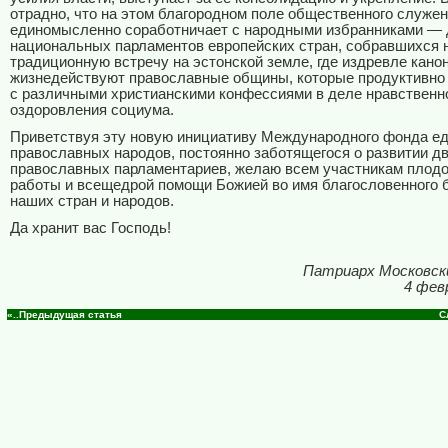
отрадно, что на этом благородном поле общественного служе
единомысленно соработничает с народными избранниками — 
национальных парламентов европейских стран, собравшихся 
традиционную встречу на эстонской земле, где издревле кано
жизнедействуют православные общины, которые продуктивно
с различными христианскими конфессиями в деле нравственн
оздоровления социума.
Приветствуя эту новую инициативу Международного фонда е
православных народов, постоянно заботящегося о развитии д
православных парламентариев, желаю всем участникам плод
работы и всещедрой помощи Божией во имя благословенного 
наших стран и народов.
Да хранит вас Господь!
Патриарх Московски
4 фев
«..Предыдущая статья
С