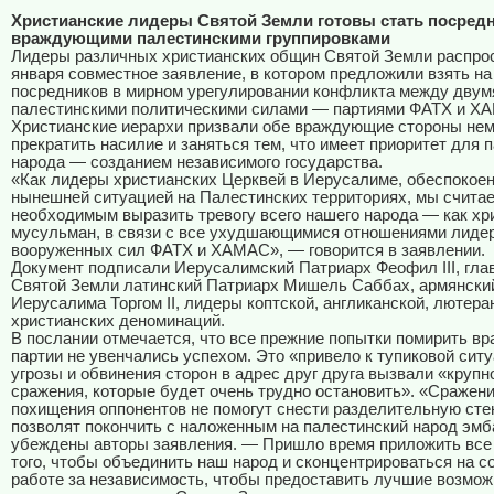
Христианские лидеры Святой Земли готовы стать посред
враждующими палестинскими группировками
Лидеры различных христианских общин Святой Земли распро
января совместное заявление, в котором предложили взять на
посредников в мирном урегулировании конфликта между двум
палестинскими политическими силами — партиями ФАТХ и Х
Христианские иерархи призвали обе враждующие стороны не
прекратить насилие и заняться тем, что имеет приоритет для 
народа — созданием независимого государства.
«Как лидеры христианских Церквей в Иерусалиме, обеспокое
нынешней ситуацией на Палестинских территориях, мы счита
необходимым выразить тревогу всего нашего народа — как хри
мусульман, в связи с все ухудшающимися отношениями лидер
вооруженных сил ФАТХ и ХАМАС», — говорится в заявлении.
Документ подписали Иерусалимский Патриарх Феофил III, гла
Святой Земли латинский Патриарх Мишель Саббах, армянски
Иерусалима Торгом II, лидеры коптской, англиканской, лютера
христианских деноминаций.
В послании отмечается, что все прежние попытки помирить 
партии не увенчались успехом. Это «привело к тупиковой ситу
угрозы и обвинения сторон в адрес друг друга вызвали «кру
сражения, которые будет очень трудно остановить». «Сражени
похищения оппонентов не помогут снести разделительную стен
позволят покончить с наложенным на палестинский народ эмб
убеждены авторы заявления. — Пришло время приложить все
того, чтобы объединить наш народ и сконцентрироваться на с
работе за независимость, чтобы предоставить лучшие возмож