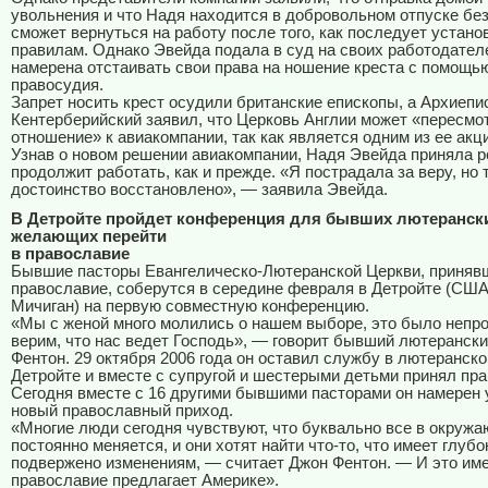
увольнения и что Надя находится в добровольном отпуске бе
сможет вернуться на работу после того, как последует устан
правилам. Однако Эвейда подала в суд на своих работодател
намерена отстаивать свои права на ношение креста с помощь
правосудия.
Запрет носить крест осудили британские епископы, а Архиепи
Кентерберийский заявил, что Церковь Англии может «пересмо
отношение» к авиакомпании, так как является одним из ее акц
Узнав о новом решении авиакомпании, Надя Эвейда приняла р
продолжит работать, как и прежде. «Я пострадала за веру, но 
достоинство восстановлено», — заявила Эвейда.
В Детройте пройдет конференция для бывших лютерански
желающих перейти
в православие
Бывшие пасторы Евангелическо-Лютеранской Церкви, приняв
православие, соберутся в середине февраля в Детройте (США
Мичиган) на первую совместную конференцию.
«Мы с женой много молились о нашем выборе, это было непро
верим, что нас ведет Господь», — говорит бывший лютеранск
Фентон. 29 октября 2006 года он оставил службу в лютеранск
Детройте и вместе с супругой и шестерыми детьми принял пр
Сегодня вместе с 16 другими бывшими пасторами он намерен 
новый православный приход.
«Многие люди сегодня чувствуют, что буквально все в окруж
постоянно меняется, и они хотят найти что-то, что имеет глубо
подвержено изменениям, — считает Джон Фентон. — И это име
православие предлагает Америке».