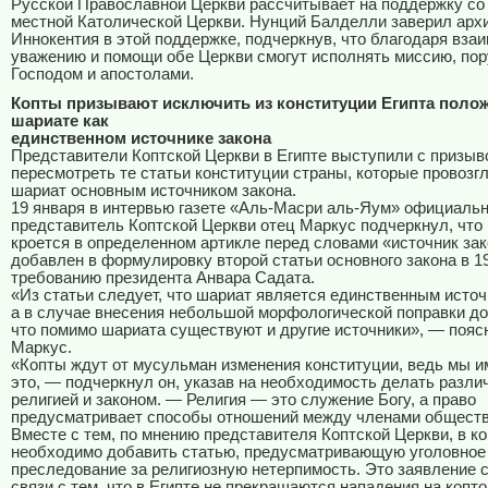
Русской Православной Церкви рассчитывает на поддержку со
местной Католической Церкви. Нунций Балделли заверил арх
Иннокентия в этой поддержке, подчеркнув, что благодаря вза
уважению и помощи обе Церкви смогут исполнять миссию, по
Господом и апостолами.
Копты призывают исключить из конституции Египта поло
шариате как
единственном источнике закона
Представители Коптской Церкви в Египте выступили с призыв
пересмотреть те статьи конституции страны, которые провоз
шариат основным источником закона.
19 января в интервью газете «Аль-Масри аль-Яум» официаль
представитель Коптской Церкви отец Маркус подчеркнул, что
кроется в определенном артикле перед словами «источник за
добавлен в формулировку второй статьи основного закона в 19
требованию президента Анвара Садата.
«Из статьи следует, что шариат является единственным источ
а в случае внесения небольшой морфологической поправки до
что помимо шариата существуют и другие источники», — пояс
Маркус.
«Копты ждут от мусульман изменения конституции, ведь мы и
это, — подчеркнул он, указав на необходимость делать разл
религией и законом. — Религия — это служение Богу, а право
предусматривает способы отношений между членами обществ
Вместе с тем, по мнению представителя Коптской Церкви, в к
необходимо добавить статью, предусматривающую уголовное
преследование за религиозную нетерпимость. Это заявление 
связи с тем, что в Египте не прекращаются нападения на копт