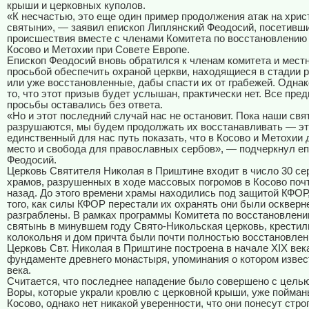
крыши и церковных куполов.
«К несчастью, это еще один пример продолжения атак на хрис
святыни», — заявил епископ Липлянский Феодосий, посетивш
происшествия вместе с членами Комитета по восстановлению
Косово и Метохии при Совете Европе.
Епископ Феодосий вновь обратился к членам комитета и мест
просьбой обеспечить охраной церкви, находящиеся в стадии 
или уже восстановленные, дабы спасти их от грабежей. Одна
то, что этот призыв будет услышан, практически нет. Все пр
просьбы оставались без ответа.
«Но и этот последний случай нас не остановит. Пока наши свя
разрушаются, мы будем продолжать их восстанавливать — э
единственный для нас путь показать, что в Косово и Метохии
место и свобода для православных сербов», — подчеркнул е
Феодосий.
Церковь Святителя Николая в Приштине входит в число 30 се
храмов, разрушенных в ходе массовых погромов в Косово почт
назад. До этого времени храмы находились под защитой КФОР
того, как силы КФОР перестали их охранять они были оскверн
разграблены. В рамках программы Комитета по восстановлени
святынь в минувшем году Свято-Никольская церковь, крестил
колокольня и дом причта были почти полностью восстановлен
Церковь Свт. Николая в Приштине построена в начале XIX век
фундаменте древнего монастыря, упоминания о котором извес
века.
Считается, что последнее нападение было совершено с целью
Воры, которые украли кровлю с церковной крыши, уже пойма
Косово, однако нет никакой уверенности, что они понесут стро