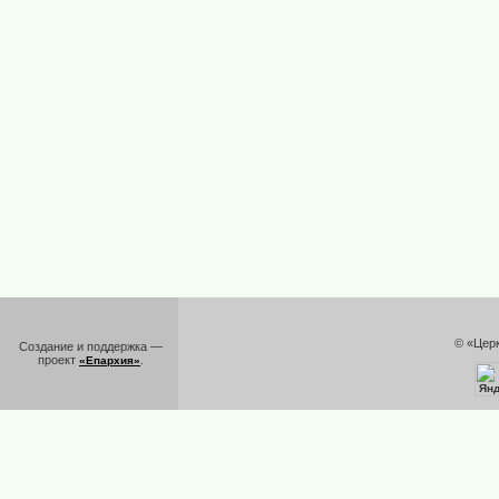
© «Цер
Создание и поддержка —
проект
.
«Епархия»