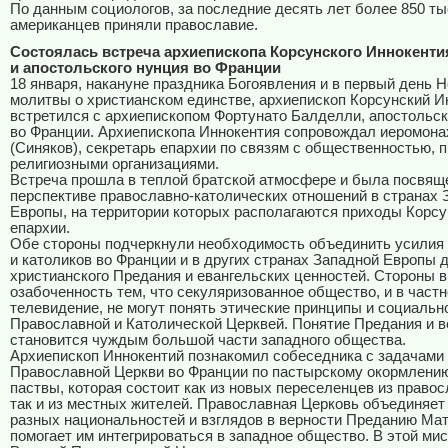
По данным социологов, за последние десять лет более 850 т
американцев приняли православие.
Состоялась встреча архиепископа Корсунского Иннокенти
и апостольского нунция во Франции
18 января, накануне праздника Богоявления и в первый день 
молитвы о христианском единстве, архиепископ Корсунский И
встретился с архиепископом Фортунато Балделли, апостольс
во Франции. Архиепископа Иннокентия сопровождал иеромона
(Синяков), секретарь епархии по связям с общественностью, п
религиозными организациями.
Встреча прошла в теплой братской атмосфере и была посвящ
перспективе православно-католических отношений в странах 
Европы, на территории которых располагаются приходы Корсу
епархии.
Обе стороны подчеркнули необходимость объединить усилия
и католиков во Франции и в других странах Западной Европы 
христианского Предания и евангельских ценностей. Стороны 
озабоченность тем, что секуляризованное общество, и в частн
телевидение, не могут понять этические принципы и социальн
Православной и Католической Церквей. Понятие Предания и в
становится чуждым большой части западного общества.
Архиепископ Иннокентий познакомил собеседника с задачами
Православной Церкви во Франции по пастырскому окормлени
паствы, которая состоит как из новых переселенцев из правос
так и из местных жителей. Православная Церковь объединяет
разных национальностей и взглядов в верности Преданию Мат
помогает им интегрироваться в западное общество. В этой ми