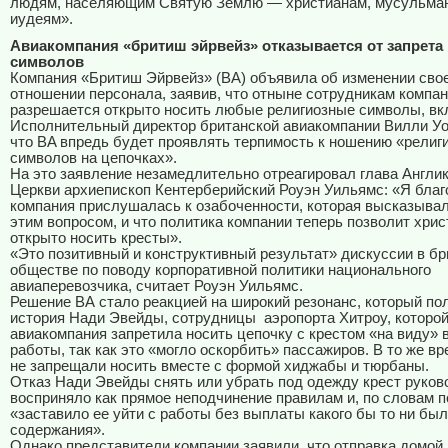
людям, населяющим Святую Землю — христианам, мусульма
иудеям».
Авиакомпания «бритиш эйрвейз» отказывается от запрета
символов
Компания «Бритиш Эйрвейз» (ВА) объявила об изменении свое
отношении персонала, заявив, что отныне сотрудникам компа
разрешается открыто носить любые религиозные символы, вк
Исполнительный директор британской авиакомпании Вилли Уо
что BA впредь будет проявлять терпимость к ношению «религ
символов на цепочках».
На это заявление незамедлительно отреагировал глава Англи
Церкви архиепископ Кентерберийский Роуэн Уильямс: «Я благ
компания прислушалась к озабоченности, которая высказывал
этим вопросом, и что политика компании теперь позволит хри
открыто носить кресты».
«Это позитивный и конструктивный результат» дискуссии в б
обществе по поводу корпоративной политики национального
авиаперевозчика, считает Роуэн Уильямс.
Решение ВА стало реакцией на широкий резонанс, который по
история Нади Эвейды, сотрудницы аэропорта Хитроу, которо
авиакомпания запретила носить цепочку с крестом «на виду» 
работы, так как это «могло оскорбить» пассажиров. В то же в
не запрещали носить вместе с формой хиджабы и тюрбаны.
Отказ Нади Эвейды снять или убрать под одежду крест руков
восприняло как прямое неподчинение правилам и, по словам 
«заставило ее уйти с работы без выплаты какого бы то ни бы
содержания».
Однако представители компании заявили, что отправка домой 