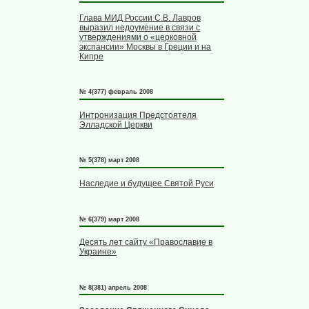
Глава МИД России С.В. Лавров
выразил недоумение в связи с
утверждениями о «церковной
экспансии» Москвы в Греции и на
Кипре
№ 4(377) февраль 2008
Интронизация Предстоятеля
Элладской Церкви
№ 5(378) март 2008
Наследие и будущее Святой Руси
№ 6(379) март 2008
Десять лет сайту «Православие в
Украине»
№ 8(381) апрель 2008