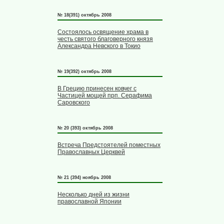
№ 18(391) октябрь 2008
Состоялось освящение храма в
честь святого благоверного князя
Александра Невского в Токио
№ 19(392) октябрь 2008
В Грецию принесен ковчег с
Частицей мощей прп. Серафима
Саровского
№ 20 (393) октябрь 2008
Встреча Предстоятелей поместных
Православных Церквей
№ 21 (394) ноябрь 2008
Несколько дней из жизни
православной Японии