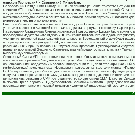
епископ Горловский и Славянский Митрофан.
На заседании Священного Синода УПЦ было принято решение отказаться от участия
клириков УПЦ в выборах в органы местного самоуправления всех уровней. Отказ от
продиктован соображениями пастырского характера. Вместе с тем Синод благослов
системное сотрудничество с влиятельными политическими партиями и блоками дл
интересов в местных органах власти».
Ранее сообщалось, что архиепископ Вышгородский Павел, викарий Киевской епархи
участии в выборах в Киевский совет как кандидата в депутаты по списку Партии рег
На заседании Священного Синода Украинской Православной Церкви было принято 
воссоздании Издательского отдела УПЦ как самостоятельного синодального учрежд
улучшения церковной издательской деятельности. Воссозданный отдел будет издав
непериодическую литературу. На Издательский отдел также возложены обязанности
региональных и прочих церковных издательских программ. Руководителем Издател
назначен протоиерей Владимир Савельев, главный редактор издательства «Пролог»
Киевской духовной академии.
Священный Синод УПЦ постановил подчинить все общеукраинские официальные це
массовой информации Синодальному отделу «Миссия духовного просвещения». О
общецерковными средствами массовой информации УПЦ являются официальный с
(
orthodox
.
org
.
ua
), всеукраинская «Церковная православная газета» и журнал «Прав
На Синодальный отдел «Миссия духовного просвещения» возложены функции редак
выпуска вышеперечисленных СМИ, а также координация редакционной политики не
региональных церковных СМИ, сотрудничество со светскими СМИ. В состав Синода
включена Пресс-служба УПЦ (руководитель Василий Анисимов). Председателем «М
просвещения» является главный редактор «Церковной православной газеты» игумен
С