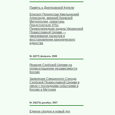
Память о Днепровской Купели
Епископ Переяслав-Хмельницкий
Александр, викарий Киевской
Митрополии, секретарь
Предстоятеля УПЦ:
Первоочередная задача Украинской
Православной Церкви —
уврачевание расколов и
восстановление канонического
единства
№ 4(377) февраль 2008
Реакция Сербской Церкви на
провозглашение независимости
Косово
Заявление Священного Синода
Сербской Православной Церкви в
связи с последними событиями в
Косово и Метохии
№ 24(373) декабрь 2007
Единое сердце и новый дух