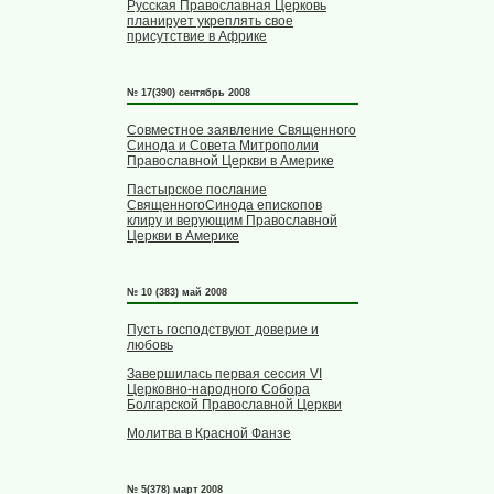
Русская Православная Церковь
планирует укреплять свое
присутствие в Африке
№ 17(390) сентябрь 2008
Совместное заявление Священного
Синода и Совета Митрополии
Православной Церкви в Америке
Пастырское послание
СвященногоСинода епископов
клиру и верующим Православной
Церкви в Америке
№ 10 (383) май 2008
Пусть господствуют доверие и
любовь
Завершилась первая сессия VI
Церковно-народного Собора
Болгарской Православной Церкви
Молитва в Красной Фанзе
№ 5(378) март 2008