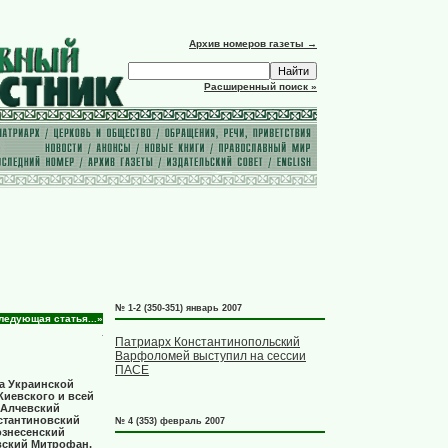
Архив номеров газеты →
Расширенный поиск »
№ 1-2 (350-351) январь 2007
ледующая статья...»
Патриарх Константинопольский
Варфоломей выступил на сессии
ПАСЕ
а Украинской
иевского и всей
 Алчевский
стантиновский
№ 4 (353) февраль 2007
ознесенский
вский Митрофан,