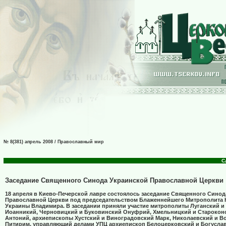
№ 8(381) апрель 2008 / Православный мир
С
Заседание Священного Синода Украинской Православной Церкви
18 апреля в Киево-Печерской лавре состоялось заседание Священного Синод
Православной Церкви под председательством Блаженнейшего Митрополита К
Украины Владимира. В заседании приняли участие митрополиты Луганский и
Иоанникий, Черновицкий и Буковинский Онуфрий, Хмельницкий и Старокон
Антоний, архиепископы Хустский и Виноградовский Марк, Николаевский и В
Питирим, управляющий делами УПЦ архиепископ Белоцерковский и Богусла