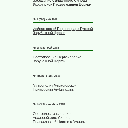
Заседание Священного Синода
Украинской Православной Церкви
№ 9 (382) май 2008
Избран новый Первоиерарх Русской
Зарубежной Церкви
№ 10 (383) май 2008
Настолование Первоиерарха
Зарубежной Церкви
№ 11(384) июнь 2008
Митрополит Черногорско-
Приморский Амфилохий:
№ 17(390) сентябрь 2008
Состоялось заседание
Архиерейского Синода
Православной Церкви в Америке