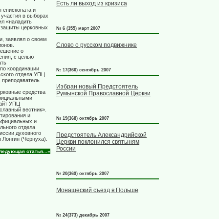
Есть ли выход из кризиса
 епископата и
 участия в выборах
ил «наладить
я защиты церковных
№ 6 (355) март 2007
и, заявлял о своем
Слово о русском подвижнике
ионов.
решение о
ения, с целью
ать
 по координации
№ 17(366) сентябрь 2007
ьского отдела УПЦ
, преподаватель
Избран новый Предстоятель
рковные средства
Румынской Православной Церкви
фициальными
айт УПЦ
ославный вестник».
тирования и
№ 19(368) октябрь 2007
официальных и
льного отдела
иссии духовного
Предстоятель Александрийской
 Лонгин (Чернуха).
Церкви поклонился святыням
России
ледующая статья...»
№ 20(369) октябрь 2007
Монашеский съезд в Польше
№ 24(373) декабрь 2007