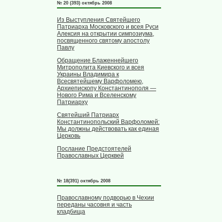
№ 20 (393) октябрь 2008
Из Выступления Святейшего
Патриарха Московского и всея Руси
Алексия на открытии симпозиума,
посвященного святому апостолу
Павлу
Обращение Блаженнейшего
Митрополита Киевского и всея
Украины Владимира к
Всесвятейшему Варфоломею,
Архиепископу Константинополя —
Нового Рима и Вселенскому
Патриарху
Святейший Патриарх
Константинопольский Варфоломей:
Мы должны действовать как единая
Церковь
Послание Предстоятелей
Православных Церквей
№ 18(391) октябрь 2008
Православному подворью в Чехии
переданы часовня и часть
кладбища