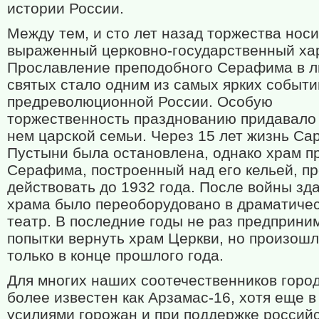
истории России.
Между тем, и сто лет назад торжества носи
выраженный церковно-государственный ха
Прославление преподобного Серафима в л
святых стало одним из самых ярких событи
предреволюционной России. Особую
торжественность празднованию придавало 
нем царской семьи. Через 15 лет жизнь Са
Пустыни была остановлена, однако храм пр
Серафима, построенный над его кельей, п
действовать до 1932 года. После войны зд
храма было переоборудовано в драматиче
театр. В последние годы не раз предприни
попытки вернуть храм Церкви, но произошл
только в конце прошлого года.
Для многих наших соотечественников горо
более известен как Арзамас-16, хотя еще в
усилиями горожан и при поддержке россий