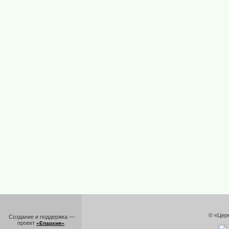
© «Цер
Создание и поддержка —
проект
.
«Епархия»