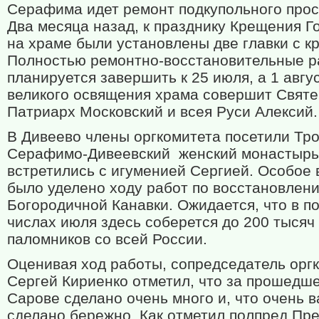
Серафима идет ремонт подкупольного прос
Два месяца назад, к празднику Крещения Г
на храме были установлены две главки с к
Полностью ремонтно-восстановительные 
планируется завершить к 25 июля, а 1 авгу
великого освящения храма совершит Свят
Патриарх Московский и всея Руси Алексий.
В Дивеево члены оргкомитета посетили Тр
Серафимо-Дивеевский
женский монастырь
встретились с игуменией Сергией. Особое
было уделено ходу работ по восстановлен
Богородичной Канавки. Ожидается, что в п
числах июля здесь соберется до 200 тысяч
паломников со всей России.
Оценивая ход работы, сопредседатель орг
Сергей Кириенко отметил, что за прошедше
Сарове сделано очень много и, что очень в
сделано бережно. Как отметил полпред Пре