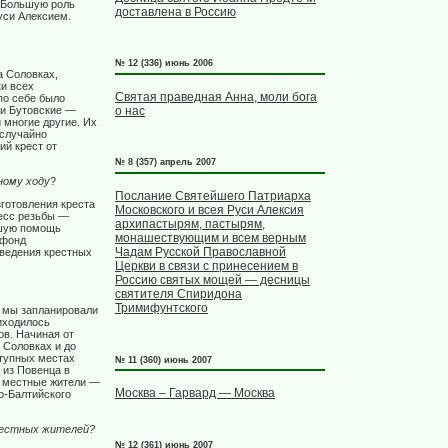
. Большую роль
доставлена в Россию
уси Алексием.
№ 12 (336) июнь 2006
а Соловках,
и всех
Святая праведная Анна, моли бога
по себе было
ки Бутовские —
о нас
 многие другие. Их
еслучайно
ий крест от
№ 8 (357) апрель 2007
ному ходу
?
Послание Святейшего Патриарха
готовления креста
Московского и всея Руси Алексия
цесс резьбы —
архипастырям, пастырям,
льшую помощь
монашествующим и всем верным
 фонд
Чадам Русской Православной
ведения крестных
Церкви в связи с принесением в
Россию святых мощей — десницы
святителя Спиридона
Тримифунтского
, мы запланировали
риходилось
ов. Начиная от
 Соловках и до
ступных местах
№ 11 (360) июнь 2007
 из Повенца в
е местные жители —
Москва – Гарвард — Москва
о-Балтийского
 местных жителей?
№ 12 (361) июнь 2007