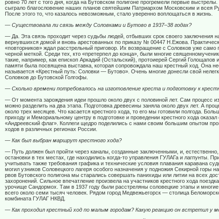
ровно 70 лет с того дня, когда на Бутовском полигоне прогремели первые выстрелы
сыграло благословение наших планов святейшим Патриархом Московским и всея Р
После этого то, что казалось невозможным, стало уверенно воплощаться в жизнь.
— Существовала ли связь между Соловками и Бутово в 1937–38 годах?
— Да. Эта связь проходит через судьбы людей, отбывших срок своего заключения н
вернувшихся домой и вновь арестованных по приказу № 00447 Н.Ежова. Практическ
«повторников» ждал расстрельный приговор. Их возвращение с Соловков уже само 
черной меткой. Среди тех, кто «претерпел до конца», были многие священномучени
такие, например, как епископ Аркадий (Остальский), протоиерей Сергий Голощапов и
памяти была посвящена выставка, которая сопровождала наш крестный ход. Она н
называется «Крестный путь: Соловки — Бутово». Очень многие донесли свой нелегк
Соловков до Бутовской Голгофы.
— Сколько времени потребовалось на изготовление креста и подготовку к крест
— От момента зарождения идеи прошло около двух с половиной лет. Сам процесс из
можно разделить на два этапа. Подготовка древесины заняла около двух лет. А про
около трех месяцев. Что касается крестного хода, то его мы готовили полгода. Бо
приходу и Мемориальному центру в подготовке и проведении крестного хода оказал
«Андреевский флаг». Коллеги щедро поделились с нами своим большим опытом про
ходов в различных регионах России.
— Как был выбран маршрут крестного хода?
— Путь должен был пройти через каналы, созданные заключенными, и, естественно
остановки в тех местах, где находились когда-то управления ГУЛАГа и лагпунты. П
учитывать также требования графика и технические условия плавания каравана суд
могил узников Соловецкого лагеря особого назначения у подножия Секирной горы на
рвов Бутовского полигона мы старались совершать панихиды или литии на всех до
захоронений. Сильное впечатление произвела на участников крестного хода поездка
урочище Сандормох. Там в 1937 году были расстреляны соловецкие этапы и многи
всего около семи тысяч человек. Рядом город Медвежьегорск — столица Беломорск
комбината ГУЛАГ НКВД.
— Как проходил крестный ход по малым городам? Какую реакцию он встретил у