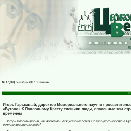
№ 17(366) сентябрь 2007 / Святыни
С
Игорь Гарькавый, директор Мемориального научно-просветительс
«Бутово»:К Поклонному Кресту спешили люди, опаленные тем с
временем
— Игорь Владимирович, как возникла идея установления Соловецкого креста в Бу
речного крестного хода?