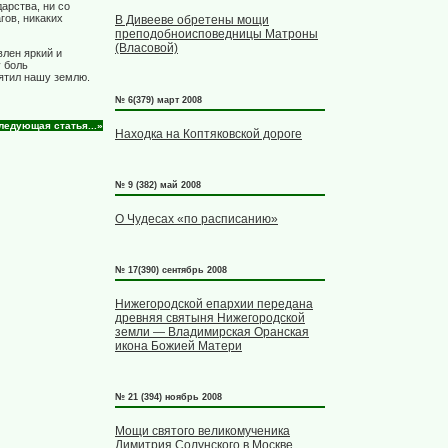
арства, ни со
гов, никаких
В Дивееве обретены мощи
преподобноисповедницы Матроны
(Власовой)
влен яркий и
у боль
вятил нашу землю.
№ 6(379) март 2008
ледующая статья...»
Находка на Коптяковской дороге
№ 9 (382) май 2008
О Чудесах «по расписанию»
№ 17(390) сентябрь 2008
Нижегородской епархии передана
древняя святыня Нижегородской
земли — Владимирская Оранская
икона Божией Матери
№ 21 (394) ноябрь 2008
Мощи святого великомученика
Димитрия Солунского в Москве