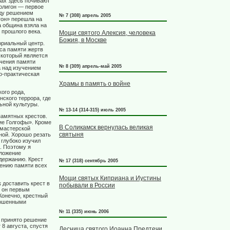
лах здесь почивают
олигон — первое
оду решением
№ 7 (308) апрель 2005
гон» перешла на
 община взяла на
 прошлого века.
Мощи святого Алексия, человека
Божия, в Москве
ориальный центр.
са памяти жертв
 который является
чения памяти
№ 8 (309) апрель-май 2005
а над изучением
о-практическая
Храмы в память о войне
ого рода,
ского террора, где
ьной культуры.
№ 13-14 (314-315) июль 2005
памятных крестов.
кие Голгофы». Кроме
В Соликамск вернулась великая
 мастерской
святыня
ной. Хорошо резать
 глубоко изучил
. Поэтому я
дложение
одержанию. Крест
№ 17 (318) сентябрь 2005
ению памяти всех
Мощи святых Киприана и Иустины
к доставить крест в
побывали в России
и он первым
 Конечно, крестный
рошенными
№ 11 (335) июнь 2006
о принято решение
8 августа, спустя
Десница святого Иоанна Предтечи