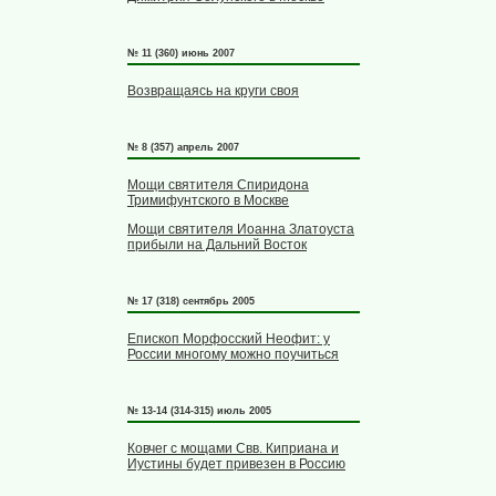
№ 11 (360) июнь 2007
Возвращаясь на круги своя
№ 8 (357) апрель 2007
Мощи святителя Спиридона
Тримифунтского в Москве
Мощи святителя Иоанна Златоуста
прибыли на Дальний Восток
№ 17 (318) сентябрь 2005
Епископ Морфосский Неофит: у
России многому можно поучиться
№ 13-14 (314-315) июль 2005
Ковчег с мощами Свв. Киприана и
Иустины будет привезен в Россию