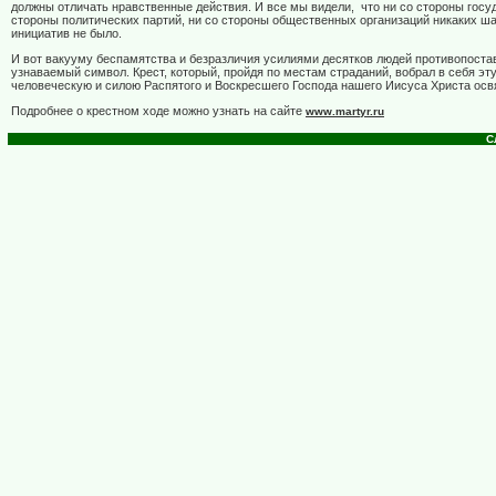
должны отличать нравственные действия. И все мы видели, что ни со стороны госуд
стороны политических партий, ни со стороны общественных организаций никаких ша
инициатив не было.
И вот вакууму беспамятства и безразличия усилиями десятков людей противопоста
узнаваемый символ. Крест, который, пройдя по местам страданий, вобрал в себя эт
человеческую и силою Распятого и Воскресшего Господа нашего Иисуса Христа ос
Подробнее о крестном ходе можно узнать на сайте
www.martyr.ru
С