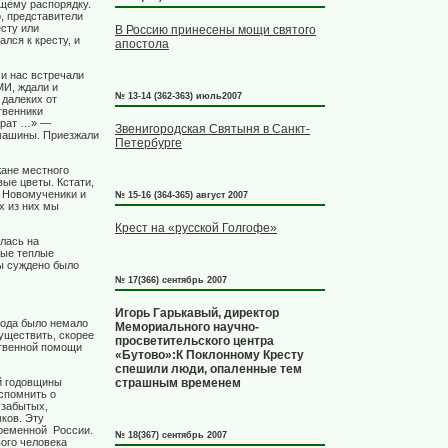
щему распорядку.
, представители
сту или
В Россию принесены мощи святого
лся к кресту, и
апостола
и нас встречали
МИ, ждали и
№ 13-14 (362-363) июль2007
 далеких от
твенники
брат …» —
Звенигородская Святыня в Санкт-
 машины. Приезжали
Петербурге
жане местного
вые цветы. Кстати,
г Новомученики и
№ 15-16 (364-365) август 2007
х из них мы
Крест на «русской Голгофе»
лась на
мые теплые
ды суждено было
№ 17(366) сентябрь 2007
Игорь Гарькавый, директор
хода было немало
Мемориального научно-
уществить, скорее
просветительского центра
ственной помощи
«Бутово»:К Поклонному Кресту
спешили люди, опаленные тем
ей годовщины
страшным временем
спомнить о
 забытых,
ков. Эту
временной России.
№ 18(367) сентябрь 2007
вого человека