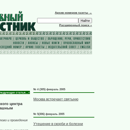
Архив номеров газеты →
Расширенный поиск »
№ 4 (305) февраль 2005
ледующая статья...»
Москва встречает святыню
кого центра
трашным
№ 5(306) февраль 2005
тово и проведения
Утешение в скорби и болезни