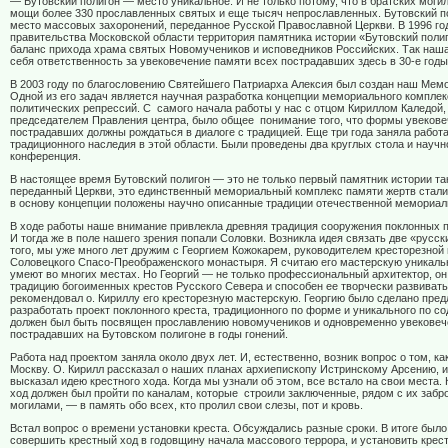
— Бутовский полигон — место уникальное. И не только потому, что в братских моги
мощи более 330 прославленных святых и еще тысяч непрославленных. Бутовский п
место массовых захоронений, переданное Русской Православной Церкви. В 1996 г
правительства Московской области территория памятника истории «Бутовский поли
баланс прихода храма святых Новомучеников и исповедников Российских. Так наша
себя ответственность за увековечение памяти всех пострадавших здесь в 30-е годы
В 2003 году по благословению Святейшего Патриарха Алексия был создан наш Мем
Одной из его задач является научная разработка концепции мемориального комплек
политических репрессий. С самого начала работы у нас с отцом Кириллом Каледой,
председателем Правления центра, было общее понимание того, что формы увекове
пострадавших должны рождаться в диалоге с традицией. Еще три года заняла работ
традиционного наследия в этой области. Были проведены два круглых стола и научн
конференция.
В настоящее время Бутовский полигон — это не только первый памятник истории так
переданный Церкви, это единственный мемориальный комплекс памяти жертв сталин
в основу концепции положены научно описанные традиции отечественной мемориал
В ходе работы наше внимание привлекла древняя традиция сооружения поклонных 
И тогда же в поле нашего зрения попали Соловки. Возникла идея связать две «русс
того, мы уже много лет дружим с Георгием Кожокарем, руководителем кресторезной
Соловецкого Спасо-Преображенского монастыря. Я считаю его мастерскую уникаль
умеют во многих местах. Но Георгий — не только профессиональный архитектор, он
традицию богоименных крестов Русского Севера и способен ее творчески развивать
рекомендовал о. Кириллу его кресторезную мастерскую. Георгию было сделано пре
разработать проект поклонного креста, традиционного по форме и уникального по с
должен был быть посвящен прославлению новомучеников и одновременно увековеч
пострадавших на Бутовском полигоне в годы гонений.
Работа над проектом заняла около двух лет. И, естественно, возник вопрос о том, ка
Москву. О. Кирилл рассказал о наших планах архиепископу Истринскому Арсению, 
высказал идею крестного хода. Когда мы узнали об этом, все встало на свои места.
ход должен был пройти по каналам, которые строили заключенные, рядом с их заб
могилами, — в память обо всех, кто пролил свои слезы, пот и кровь.
Встал вопрос о времени установки креста. Обсуждались разные сроки. В итоге был
совершить крестный ход в годовщину начала массового террора, и установить крест 