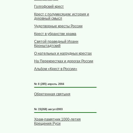
Голгофский крест
Крест с полумесяцем: история и
духовный смысл
Чудотворные кресты России
Крест в убранстве храма
Святой праведный Иоанн
Кронштадтский
О нательных и нагрудных крестах
На Перекрестках и дорогах России
Альбом «Крест в России»
№ 8 (285) апрель 2004
Обретенная святыня
№ 15(268) август2003
Храм-памятник 1000-летия
Крещения Руси