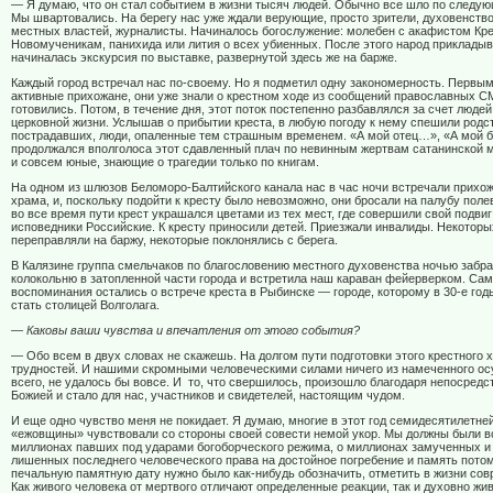
— Я думаю, что он стал событием в жизни тысяч людей. Обычно все шло по следую
Мы швартовались. На берегу нас уже ждали верующие, просто зрители, духовенство
местных властей, журналисты. Начиналось богослужение: молебен с акафистом Кре
Новомученикам, панихида или лития о всех убиенных. После этого народ прикладыва
начиналась экскурсия по выставке, развернутой здесь же на барже.
Каждый город встречал нас по-своему. Но я подметил одну закономерность. Первым
активные прихожане, они уже знали о крестном ходе из сообщений православных С
готовились. Потом, в течение дня, этот поток постепенно разбавлялся за счет людей
церковной жизни. Услышав о прибытии креста, в любую погоду к нему спешили родс
пострадавших, люди, опаленные тем страшным временем. «А мой отец…», «А мой 
продолжался вполголоса этот сдавленный плач по невинным жертвам сатанинской
и совсем юные, знающие о трагедии только по книгам.
На одном из шлюзов Беломоро-Балтийского канала нас в час ночи встречали прихо
храма, и, поскольку подойти к кресту было невозможно, они бросали на палубу поле
во все время пути крест украшался цветами из тех мест, где совершили свой подви
исповедники Российские. К кресту приносили детей. Приезжали инвалиды. Некоторы
переправляли на баржу, некоторые поклонялись с берега.
В Калязине группа смельчаков по благословению местного духовенства ночью забра
колокольню в затопленной части города и встретила наш караван фейерверком. Са
воспоминания остались о встрече креста в Рыбинске — городе, которому в 30-е го
стать столицей Волголага.
— Каковы ваши чувства и впечатления от этого события?
— Обо всем в двух словах не скажешь. На долгом пути подготовки этого крестного 
трудностей. И нашими скромными человеческими силами ничего из намеченного ос
всего, не удалось бы вовсе. И то, что свершилось, произошло благодаря непосред
Божией и стало для нас, участников и свидетелей, настоящим чудом.
И еще одно чувство меня не покидает. Я думаю, многие в этот год семидесятилетн
«ежовщины» чувствовали со стороны своей совести немой укор. Мы должны были в
миллионах павших под ударами богоборческого режима, о миллионах замученных и
лишенных последнего человеческого права на достойное погребение и память потом
печальную памятную дату нужно было как-нибудь обозначить, отметить в жизни со
Как живого человека от мертвого отличают определенные реакции, так и духовно жи