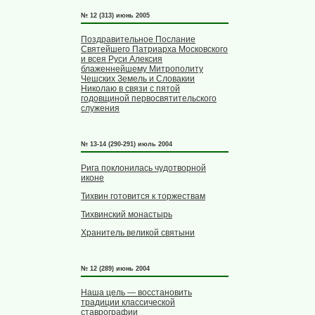
№ 12 (313) июнь 2005
Поздравительное Послание
Святейшего Патриарха Московского
и всея Руси Алексия
блаженнейшему Митрополиту
Чешских Земель и Словакии
Николаю в связи с пятой
годовщиной первосвятительского
служения
№ 13-14 (290-291) июль 2004
Рига поклонилась чудотворной
иконе
Тихвин готовится к торжествам
Тихвинский монастырь
Хранитель великой святыни
№ 12 (289) июнь 2004
Наша цель — восстановить
традиции классической
ставрографии