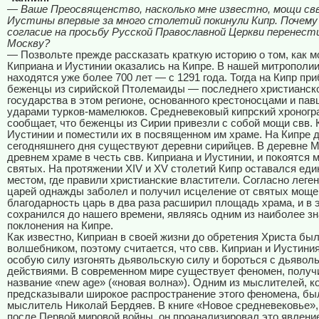
— Ваше Преосвященство, насколько мне известно, мощи свв
Иустины впервые за много столетий покинули Кипр. Почему
согласие на просьбу Русской Православной Церкви перенест
Москву?
— Позвольте прежде рассказать краткую историю о том, как м
Киприана и Иустинии оказались на Кипре. В нашей митрополи
находятся уже более 700 лет — с 1291 года. Тогда на Кипр пр
беженцы из сирийской Птолемаиды — последнего христианск
государства в этом регионе, основанного крестоносцами и пав
ударами турков-мамелюков. Средневековый кипрский хроног
сообщает, что беженцы из Сирии привезли с собой мощи свв. 
Иустинии и поместили их в посвященном им храме. На Кипре 
сегодняшнего дня существуют деревни сирийцев. В деревне М
древнем храме в честь свв. Киприана и Иустинии, и покоятся 
святых. На протяжении
XIV
и
XV
столетий Кипр оставался ед
местом, где правили христианские властители. Согласно леген
царей однажды заболел и получил исцеление от святых моще
благодарность царь в два раза расширил площадь храма, и в 
сохранился до нашего времени, являясь одним из наиболее з
поклонения на Кипре.
Как известно, Киприан в своей жизни до обретения Христа был
волшебником, поэтому считается, что свв. Киприан и Иустини
особую силу изгонять дьявольскую силу и бороться с дьявол
действиями. В современном мире существует феномен, полу
название «
new
age
» («новая волна»). Одним из мыслителей, к
предсказывали широкое распространение этого феномена, бы
мыслитель Николай Бердяев. В книге «Новое средневековье»,
после Первой мировой войны, он проанализировал это явление