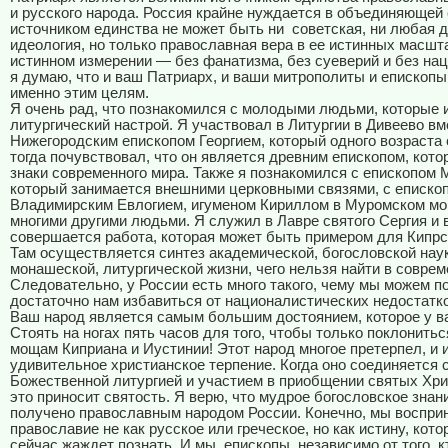
и русского народа. Россия крайне нуждается в объединяющей 
источником единства не может быть ни
советская, ни любая д
идеология, но только православная вера в ее истинных масшта
истинном измерении — без фанатизма, без суеверий и без на
я думаю, что и ваш Патриарх, и ваши митрополиты и епископ
именно этим целям.
Я очень рад, что познакомился с молодыми людьми, которые
литургический настрой. Я участвовал в Литургии в Дивеево вм
Нижегородским епископом Георгием, который одного возраста 
тогда почувствовал, что он является древним епископом, кот
знаки современного мира. Также я познакомился с епископом 
который занимается внешними церковными связями, с еписко
Владимирским Евлогием, игуменом Кириллом в Муромском мо
многими другими людьми. Я служил в Лавре святого Сергия и 
совершается работа, которая может быть примером для Кипрс
Там осуществляется синтез академической, богословской нау
монашеской, литургической жизни, чего нельзя найти в соврем
Следовательно, у России есть много такого, чему мы можем п
достаточно нам избавиться от националистических недостатко
Ваш народ является самым большим достоянием, которое у ва
Стоять на ногах пять часов для того, чтобы только поклонить
мощам Киприана и Иустинии! Этот народ многое претерпел, и 
удивительное христианское терпение. Когда оно соединяется 
Божественной литургией и участием в приобщении святых Хри
это приносит святость. Я верю, что мудрое богословское знан
получено православным народом России. Конечно, мы воспр
православие не как русское или греческое, но как истину, кот
сейчас жаждет познать. И мы, епископы, независимо от того, к