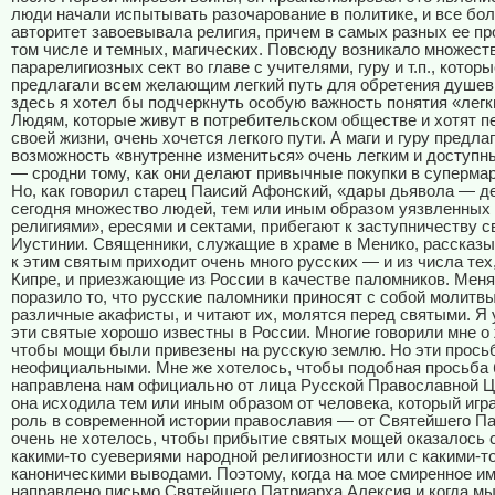
люди начали испытывать разочарование в политике, и все бо
авторитет завоевывала религия, причем в самых разных ее пр
том числе и темных, магических. Повсюду возникало множест
парарелигиозных сект во главе с учителями, гуру и т.п., котор
предлагали всем желающим легкий путь для обретения душевн
здесь я хотел бы подчеркнуть особую важность понятия «легк
Людям, которые живут в потребительском обществе и хотят п
своей жизни, очень хочется легкого пути. А маги и гуру предла
возможность «внутренне измениться» очень легким и доступ
— сродни тому, как они делают привычные покупки в супермар
Но, как говорил старец Паисий Афонский, «дары дьявола — 
сегодня множество людей, тем или иным образом уязвленных
религиями», ересями и сектами, прибегают к заступничеству с
Иустинии. Священники, служащие в храме в Менико, рассказы
к этим святым приходит очень много русских — и из числа тех,
Кипре, и приезжающие из России в качестве паломников. Мен
поразило то, что русские паломники приносят с собой молитв
различные акафисты, и читают их, молятся перед святыми. Я 
эти святые хорошо известны в России. Многие говорили мне о
чтобы мощи были привезены на русскую землю. Но эти прос
неофициальными. Мне же хотелось, чтобы подобная просьба
направлена нам официально от лица Русской Православной Ц
она исходила тем или иным образом от человека, который игр
роль в современной истории православия — от Святейшего П
очень не хотелось, чтобы прибытие святых мощей оказалось 
какими-то суевериями народной религиозности или с какими-т
каноническими выводами. Поэтому, когда на мое смиренное и
направлено письмо Святейшего Патриарха Алексия и когда м