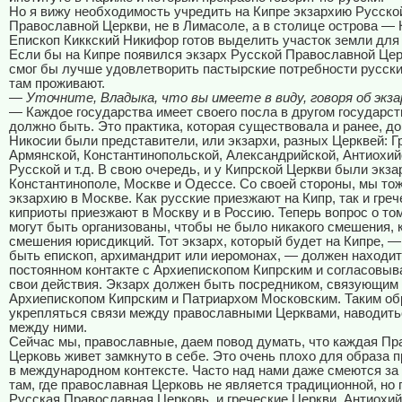
Но я вижу необходимость учредить на Кипре экзархию Русско
Православной Церкви, не в Лимасоле, а в столице острова — 
Епископ Киккский Никифор готов выделить участок земли для 
Если бы на Кипре появился экзарх Русской Православной Церк
смог бы лучше удовлетворить пастырские потребности русски
там проживают.
— Уточните, Владыка, что вы имеете в виду, говоря об экза
— Каждое государства имеет своего посла в другом государств
должно быть. Это практика, которая существовала и ранее, д
Никосии были представители, или экзархи, разных Церквей: Г
Армянской, Константинопольской, Александрийской, Антиохий
Русской и т.д. В свою очередь, и у Кипрской Церкви были экза
Константинополе, Москве и Одессе. Со своей стороны, мы то
экзархию в Москве. Как русские приезжают на Кипр, так и греч
киприоты приезжают в Москву и в Россию. Теперь вопрос о том
могут быть организованы, чтобы не было никакого смешения, 
смешения юрисдикций. Тот экзарх, который будет на Кипре, —
быть епископ, архимандрит или иеромонах, — должен находит
постоянном контакте с Архиепископом Кипрским и согласовыва
свои действия. Экзарх должен быть посредником, связующим
Архиепископом Кипрским и Патриархом Московским. Таким об
укрепляться связи между православными Церквами, наводит
между ними.
Сейчас мы, православные, даем повод думать, что каждая П
Церковь живет замкнуто в себе. Это очень плохо для образа 
в международном контексте. Часто над нами даже смеются з
там, где православная Церковь не является традиционной, но г
Русская Православная Церковь, и греческие Церкви, Антиохийс