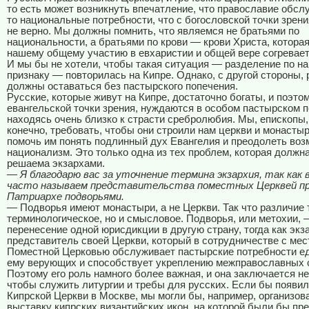
то есть может возникнуть впечатление, что православие обсл
то национальные потребности, что с богословской точки зрен
не верно. Мы должны помнить, что являемся не братьями по
национальности, а братьями по крови — крови Христа, котора
нашему общему участию в евхаристии и общей вере согревает
И мы бы не хотели, чтобы такая ситуация — разделение по н
признаку — повторилась на Кипре. Однако, с другой стороны, 
должны оставаться без пастырского попечения.
Русские, которые живут на Кипре, достаточно богаты, и поэтом
евангельской точки зрения, нуждаются в особом пастырском п
находясь очень близко к страсти сребролюбия. Мы, епископы,
конечно, требовать, чтобы они строили нам церкви и монасты
помочь им понять подлинный дух Евангелия и преодолеть во
национализм. Это только одна из тех проблем, которая должн
решаема экзархами.
— Я благодарю вас за уточнение термина экзархия, так как 
часто называем представительства поместных Церквей пр
Патриархе подворьями.
— Подворья имеют монастыри, а не Церкви. Так что различие 
терминологическое, но и смысловое. Подворья, или метохии, 
перенесение одной юрисдикции в другую страну, тогда как экз
представитель своей Церкви, который в сотрудничестве с мес
Поместной Церковью обслуживает пастырские потребности е
ему верующих и способствует укреплению межправославных 
Поэтому его роль намного более важная, и она заключается не
чтобы служить литургии и требы для русских. Если бы появил
Кипрской Церкви в Москве, мы могли бы, например, организов
выставку кипрских византийских икон, на которой были бы пр