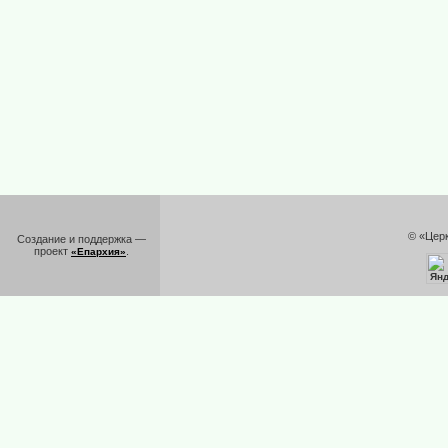
© «Цер
Создание и поддержка —
проект
.
«Епархия»