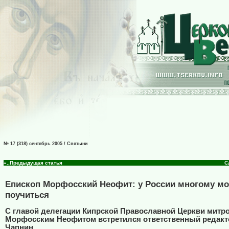
№ 17 (318) сентябрь 2005 / Святыни
«..Предыдущая статья
С
Епископ Морфосский Неофит: у России многому м
поучиться
С главой делегации Кипрской Православной Церкви митр
Морфосским Неофитом встретился ответственный редакт
Чапнин.