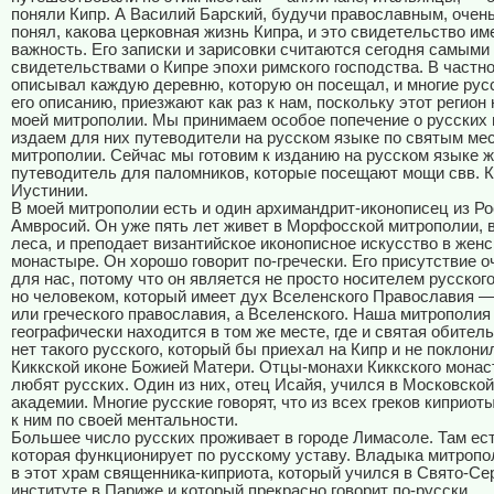
поняли Кипр. А Василий Барский, будучи православным, очен
понял, какова церковная жизнь Кипра, и это свидетельство и
важность. Его записки и зарисовки считаются сегодня самым
свидетельствами о Кипре эпохи римского господства. В частно
описывал каждую деревню, которую он посещал, и многие рус
его описанию, приезжают как раз к нам, поскольку этот регион
моей митрополии. Мы принимаем особое попечение о русских 
издаем для них путеводители на русском языке по святым ме
митрополии. Сейчас мы готовим к изданию на русском языке ж
путеводитель для паломников, которые посещают мощи свв. К
Иустинии.
В моей митрополии есть и один архимандрит-иконописец из Ро
Амвросий. Он уже пять лет живет в Морфосской митрополии, в
леса, и преподает византийское иконописное искусство в жен
монастыре. Он хорошо говорит по-гречески. Его присутствие о
для нас, потому что он является не просто носителем русского
но человеком, который имеет дух Вселенского Православия —
или греческого православия, а Вселенского. Наша митрополия
географически находится в том же месте, где и святая обитель
нет такого русского, который бы приехал на Кипр и не поклон
Киккской иконе Божией Матери. Отцы-монахи Киккского монас
любят русских. Один из них, отец Исайя, учился в Московско
академии. Многие русские говорят, что из всех греков киприот
к ним по своей ментальности.
Большее число русских проживает в городе Лимасоле. Там ест
которая функционирует по русскому уставу. Владыка митропо
в этот храм священника-киприота, который учился в Свято-Се
институте в Париже и который прекрасно говорит по-русски.