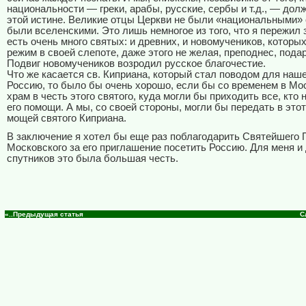
национальности — греки, арабы, русские, сербы и т.д., — до
этой истине. Великие отцы Церкви не были «национальными» 
были вселенскими. Это лишь немногое из того, что я пережил 
есть очень много святых: и древних, и новомучеников, которы
режим в своей слепоте, даже этого не желая, преподнес, пода
Подвиг новомучеников возродил русское благочестие.
Что же касается св. Киприана, который стал поводом для наше
Россию, то было бы очень хорошо, если бы со временем в Мо
храм в честь этого святого, куда могли бы приходить все, кто
его помощи. А мы, со своей стороны, могли бы передать в это
мощей святого Киприана.
В заключение я хотел бы еще раз поблагодарить Святейшего 
Московского за его приглашение посетить Россию. Для меня и
спутников это была большая честь.
«..Предыдущая статья
С