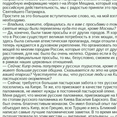
подробную информацию через г-на Игоря Мещана, который хо
российскую действительность, мы с радостью приняли это пр
Святейшего Патриарха.
Простите за это большое вступительное слово, но, на мой взг
необходимо.
— Владыка, скажите, обращались ли к вам с просьбами о то
святые мощи были перевезены куда-то еще, кроме Москвы?
— Да, конечно, были такие просьбы и от других городов. Я хо
что в России существует великая потребность в этих мощах, 
здесь была сильная атеистическая пропаганда, люди отошли 
теперь нуждаются в духовном укреплении. Но организовать п
мощей по многим городам России, которые отстоят друг от др
расстояния, для нас было бы очень нелегко. Однако если в 
другие официальные просьбы, то мы, безусловно, сможем их
в рамках наших церковных отношений.
— Сейчас Кипр очень популярен у русских туристов, кроме т
живет большая русская община. Сказывается ли это на цер
вашей епархии? Чувствуете ли вы, что русские люди и на 
пастырского окормления?
— Сейчас требуется большая пастырская забота о тех русски
поселились на Кипре. Те же, кто приезжают в качестве туристо
паломников, не имеют нужды в постоянной пастырской опеке.
Меня радует, что многие русские паломники, приезжающие на 
по стопам русского паломника из Киева Василия Барского. Ва
был очень благочестивым монахом. Он имел богатый опыт па
объездил весь Кипр, всю Грецию, всю Турцию и весь Ближний 
написал самые лучшие паломнические заметки. В то время мн
путешествовали по этим местам — англичане, итальянцы, — о