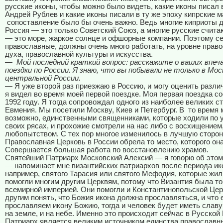
русские иконы, чтобы можно было видеть, какие иконы писал
Андрей Рублев и какие иконы писали в ту же эпоху кипрские м
сопоставление было бы очень важно. Ведь многие киприоты д
Россия — это только Советский Союз, а многие русские считаю
— это море, жаркое солнце и офшорные компании. Поэтому се
православные, должны очень много работать, на уровне прав
духа, православной культуры и искусства.
—
Мой последний краткий вопрос: расскажите о ваших впе
поездки по России. Я знаю, что вы побывали не только в Моск
центральной России.
— Я уже второй раз приезжаю в Россию, и могу оценить различ
я видел во время моей первой поездке. Моя первая поездка с
1992 году. Я тогда сопровождал одного из наиболее великих с
Евмения. Мы посетили Москву, Киев и Петербург. В
то время 
возможно, единственными священниками, которые ходили по 
своих рясах, и прохожие смотрели на нас либо с восхищением
любопытством. С тех пор многое изменилось в лучшую сторон
Православная Церковь в России обрела то место, которого он
Совершается большая работа по восстановлению храмов.
Святейший Патриарх Московский Алексий — я говорю об этом
— напоминает мне византийских патриархов после периода ик
например, святого Тарасия или святого Мефодия, которые жи
помогли многим другим Церквям, потому что Византия была т
всемирной империей. Они помогли и Константинопольской Цер
другим понять, что Божия икона должна прославляться, и что
прославляем икону Божию, тогда и человек будет иметь славу
на земле, и на небе. Именно это происходит сейчас в Русской
Патриарх является великим источником единства православн