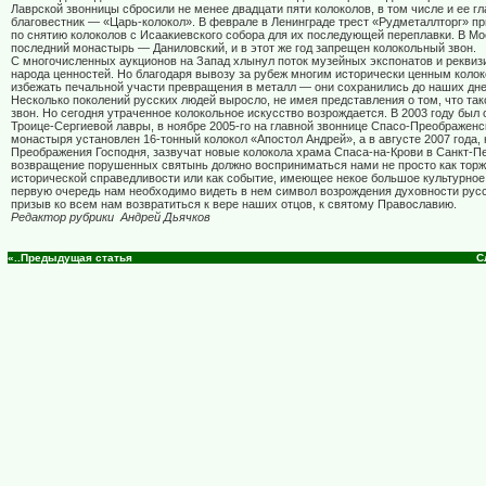
Лаврской звонницы сбросили не менее двадцати пяти колоколов, в том числе и ее г
благовестник — «Царь-колокол». В феврале в Ленинграде трест «Рудметаллторг» пр
по снятию колоколов с Исаакиевского собора для их последующей переплавки. В Мо
последний монастырь — Даниловский, и в этот же год запрещен колокольный звон.
С многочисленных аукционов на Запад хлынул поток музейных экспонатов и реквиз
народа ценностей. Но благодаря вывозу за рубеж многим исторически ценным коло
избежать печальной участи превращения в металл — они сохранились до наших дне
Несколько поколений русских людей выросло, не имея представления о том, что та
звон. Но сегодня утраченное колокольное искусство возрождается. В 2003 году был 
Троице-Сергиевой лавры, в ноябре 2005-го на главной звоннице Спасо-Преображенс
монастыря установлен 16-тонный колокол «Апостол Андрей», а в августе 2007 года,
Преображения Господня, зазвучат новые колокола храма Спаса-на-Крови в Санкт-Пе
возвращение порушенных святынь должно восприниматься нами не просто как тор
исторической справедливости или как событие, имеющее некое большое культурное
первую очередь нам необходимо видеть в нем символ возрождения духовности русс
призыв ко всем нам возвратиться к вере наших отцов, к святому Православию.
Редактор рубрики
Андрей Дьячков
«..Предыдущая статья
С