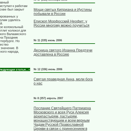
лавный
иступил к работам
Мощи святых Киприана и Иустины
скве был закрыт
побывали в России
ированных у
колам удалось
Епископ Морфосский Неофит: у
й.
России многому можно поучиться
кое колокольный
отлит колокол для
кого Валаамского
 на Праздник
№ 11 (335) июнь 2006
тербурге. Но
жество
 значение. В
Десница святого Иоанна Предтечи
кого народа,
доставлена в Россию
ледующая статья...»
№ 12 (336) июнь 2006
Святая праведная Анна, моли бога
о нас
№ 8 (357) апрель 2007
Послание Святейшего Патриарха
Московского и всея Руси Алексия
архипастырям, пастырям,
монашествующим и всем верным
Чадам Русской Православной
Церкви в связи с принесением в