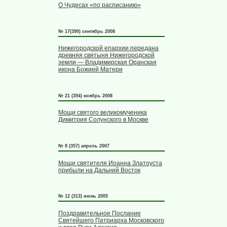
О Чудесах «по расписанию»
№ 17(390) сентябрь 2008
Нижегородской епархии передана
древняя святыня Нижегородской
земли — Владимирская Оранская
икона Божией Матери
№ 21 (394) ноябрь 2008
Мощи святого великомученика
Димитрия Солунского в Москве
№ 8 (357) апрель 2007
Мощи святителя Иоанна Златоуста
прибыли на Дальний Восток
№ 12 (313) июнь 2005
Поздравительное Послание
Святейшего Патриарха Московского