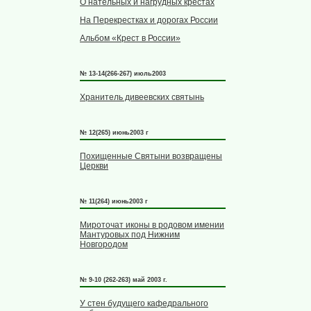
О нательных и нагрудных крестах
На Перекрестках и дорогах России
Альбом «Крест в России»
№ 13-14(266-267) июль2003
Хранитель дивеевских святынь
№ 12(265) июнь2003 г
Похищенные Святыни возвращены
Церкви
№ 11(264) июнь2003 г
Мироточат иконы в родовом имении
Мантуровых под Нижним
Новгородом
№ 9-10 (262-263) май 2003 г.
У стен будущего кафедрального