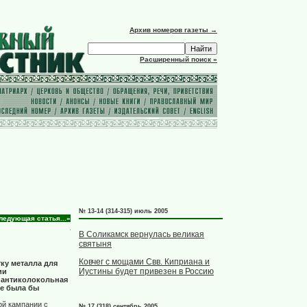
Архив номеров газеты →
Расширенный поиск »
№ 13-14 (314-315) июль 2005
ледующая статья...»
В Соликамск вернулась великая
святыня
Ковчег с мощами Свв. Киприана и
ку металла для
Иустины будет привезен в Россию
ии
 антиколокольная
ее была бы
ой кампании с
№ 17 (318) сентябрь 2005