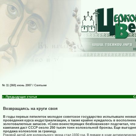
№ 11 (360) июнь 2007 / Святыни
«..Предыдущая статья
С
Возвращаясь на круги своя
В годы первых пятилеток молодое советское государство испытывало нехват
проведения курса индустриализации, а также крайне нуждалось в восполнен
золотовалютных запасов. «Союз воинствующих безбожников» подсчитал, что
кампания даст СССР около 250 тысяч тонн колокольной бронзы. Еще выгодн
продажа колоколов за границу.
Роковой датой для колокольного звона стал 1930 год. В январе в ходе антирелигиозн