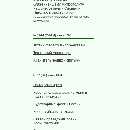
и всея Руси Алексия
блаженнейшему Митрополиту
Чешских Земель и Словакии
Николаю в связи с пятой
годовщиной первосвятительского
служения
№ 13-14 (290-291) июль 2004
Тихвин готовится к торжествам
Тихвинский монастырь
Хранитель великой святыни
№ 12 (289) июнь 2004
Голгофский крест
Крест с полумесяцем: история и
духовный смысл
Чудотворные кресты России
Крест в убранстве храма
Святой праведный Иоанн
Кронштадтский