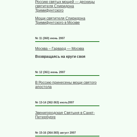
Россию святых мощей — десницы
святителя Спиридона
Тримифунтского
Мощи святителя Спиридона
Тримифунтского в Москве
№ 11 (360) июнь 2007
Москва – Гарвард — Москва
Возвращаясь на круги своя
№ 12 (361) июнь 2007
В Россию принесены мощи святого
апостола
№ 13-14 (362-363) июль2007
Звенигородская Святыня в Санкт-
Петербурге
№ 15-16 (364-365) август 2007