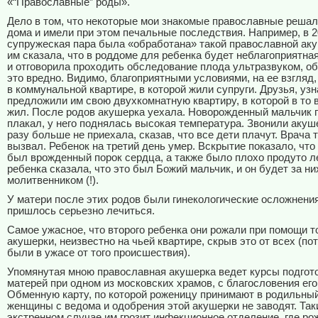
«“Православные” роды».
Дело в том, что некоторые мои знакомые православные решал
дома и имели при этом печальные последствия. Например, в 2
супружеская пара была «обработана» такой православной ак
им сказала, что в роддоме для ребенка будет неблагоприятная
и отговорила проходить обследование плода ультразвуком, об
это вредно. Видимо, благоприятными условиями, на ее взгляд
в коммунальной квартире, в которой жили супруги. Друзья, узн
предложили им свою двухкомнатную квартиру, в которой в то 
жил. После родов акушерка уехала. Новорожденный мальчик 
плакал, у него поднялась высокая температура. Звонили акуше
разу больше не приехала, сказав, что все дети плачут. Врача т
вызвал. Ребенок на третий день умер. Вскрытие показало, что
был врожденный порок сердца, а также было плохо продуто л
ребенка сказала, что это был Божий мальчик, и он будет за ни
молитвенником (!).
У матери после этих родов были гинекологические осложнения
пришлось серьезно лечиться.
Самое ужасное, что второго ребенка они рожали при помощи т
акушерки, неизвестно на чьей квартире, скрыв это от всех (по
были в ужасе от того происшествия).
Упомянутая мною православная акушерка ведет курсы подгот
матерей при одном из московских храмов, с благословения его
Обменную карту, по которой роженицу принимают в родильный
женщины с ведома и одобрения этой акушерки не заводят. Так
экстренном случае им грозит инфекционное отделение, где ро