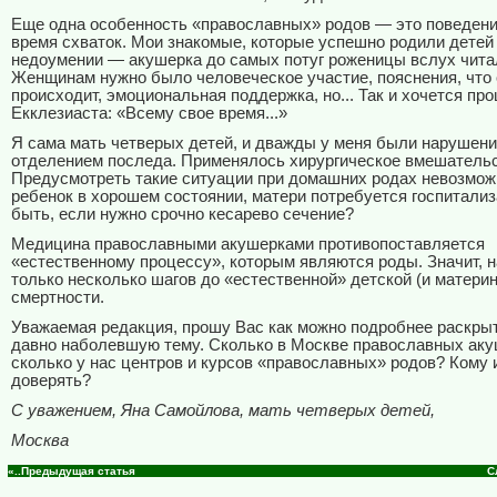
Еще одна особенность «православных» родов — это поведени
время схваток. Мои знакомые, которые успешно родили детей
недоумении — акушерка до самых потуг роженицы вслух чита
Женщинам нужно было человеческое участие, пояснения, что 
происходит, эмоциональная поддержка, но... Так и хочется пр
Екклезиаста: «Всему свое время...»
Я сама мать четверых детей, и дважды у меня были нарушени
отделением последа. Применялось хирургическое вмешательс
Предусмотреть такие ситуации при домашних родах невозмож
ребенок в хорошем состоянии, матери потребуется госпитализ
быть, если нужно срочно кесарево сечение?
Медицина православными акушерками противопоставляется
«естественному процессу», которым являются роды. Значит, 
только несколько шагов до «естественной» детской (и материн
смертности.
Уважаемая редакция, прошу Вас как можно подробнее раскрыт
давно наболевшую тему. Сколько в Москве православных аку
сколько у нас центров и курсов «православных» родов? Кому 
доверять?
С уважением, Яна Самойлова, мать четверых детей,
Москва
«..Предыдущая статья
С