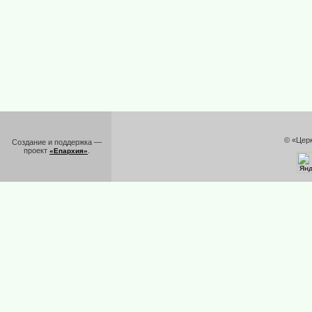
© «Цер
Создание и поддержка —
проект
.
«Епархия»