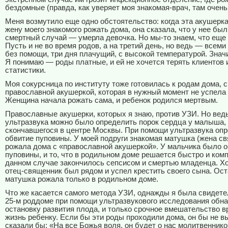
бездомные (правда, как уверяет моя знакомая-врач, там очень 
Меня возмутило еще одно обстоятельство: когда эта акушерк
жену моего знакомого рожать дома, она сказала, что у нее был
смертный случай — умерла девочка. Но мы-то знаем, что еще
Пусть и не во время родов, а на третий день, но ведь — всем
без помощи, три дня плачущий, с высокой температурой. Значи
Я понимаю — роды платные, и ей не хочется терять клиентов 
статистики.
Моя сокурсница по институту тоже готовилась к родам дома, с
православной акушеркой, которая в нужный момент не успела 
Женщина начала рожать сама, и ребенок родился мертвым.
Православные акушерки, которых я знаю, против УЗИ. Но вед
ультразвука можно было определить порок сердца у малыша,
скончавшегося в центре Москвы. При помощи ультразвука опр
обвитие пуповины. У моей подруги знакомая матушка (жена с
рожала дома с «православной акушеркой». У мальчика было 
пуповины, и то, что в родильном доме решается быстро и комп
данном случае закончилось сепсисом и смертью младенца. Хо
отец-священник был рядом и успел крестить своего сына. Ос
матушка рожала только в родильном доме.
Что же касается самого метода УЗИ, однажды я была свидетел
25-м роддоме при помощи ультразвукового исследования обн
остановку развития плода, и только срочное вмешательство в
жизнь ребенку. Если бы эти роды проходили дома, он бы не в
сказали бы: «На все Божья воля, он будет о нас молитвеннико