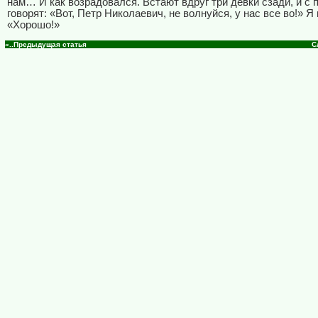
нам… И как возрадовался. Встают вдруг три девки сзади, и с п
говорят: «Вот, Петр Николаевич, не волнуйся, у нас все во!» Я
«Хорошо!»
«..Предыдущая статья
С