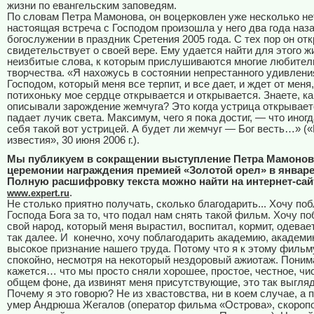
жизни по евангельским заповедям.
По словам Петра Мамонова, он воцерковлен уже несколько нет
настоящая встреча с Господом произошла у него два года наза
богослужении в праздник Сретения 2005 года. С тех пор он от
свидетельствует о своей вере. Ему удается найти для этого ж
неизбитые слова, к которым прислушиваются многие любител
творчества. «Я нахожусь в состоянии непрестанного удивлени
Господом, который меня все терпит, и все дает, и ждет от меня,
потихоньку мое сердце открывается и открывается. Знаете, к
описывали зарождение жемчуга? Это когда устрица открываетс
падает лучик света. Максимум, чего я пока достиг, — что иног
себя такой вот устрицей. А будет ли жемчуг — Бог весть…» (
известия», 30 июня 2006 г.).
Мы публикуем в сокращении выступление Петра Мамонов
церемонии награждения премией «Золотой орел» в январе 
Полную расшифровку текста можно найти на интернет-сай
.
www.expert.ru
Не столько приятно получать, сколько благодарить... Хочу по
Господа Бога за то, что подал нам снять такой фильм. Хочу п
свой народ, который меня вырастил, воспитал, кормит, одевает
так далее. И конечно, хочу поблагодарить академию, академи
высокое признание нашего труда. Потому что я к этому филь
спокойно, несмотря на некоторый нездоровый ажиотаж. Поним
кажется… что мы просто сняли хорошее, простое, честное, чис
общем фоне, да извинят меня присутствующие, это так выгляд
Почему я это говорю? Не из хвастовства, ни в коем случае, а п
умер Андрюша Жегалов (оператор фильма «Острова», скороп