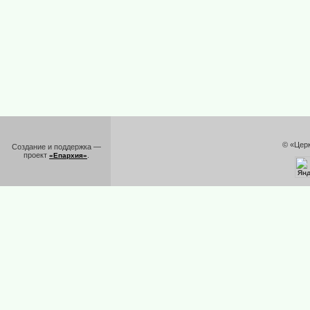
© «Цер
Создание и поддержка —
проект
.
«Епархия»