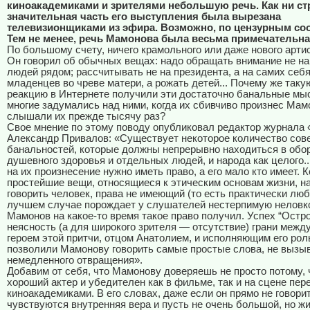
киноакадемиками и зрителями небольшую речь. Как ни ст
значительная часть его выступления была вырезана
телевизионщиками из эфира. Возможно, по цензурным со
Тем не менее, речь Мамонова была весьма примечательна
По большому счету, ничего крамольного или даже нового артис
Он говорил об обычных вещах: надо обращать внимание не на 
людей рядом; рассчитывать не на президента, а на самих себя
младенцев во чреве матери, а рожать детей... Почему же таку
реакцию в Интернете получили эти достаточно банальные мы
многие задумались над ними, когда их сбивчиво произнес Мам
слышали их прежде тысячу раз?
Свое мнение по этому поводу опубликовал редактор журнала 
Александр Привалов: «Существует некоторое количество со
банальностей, которые должны непрерывно находиться в обо
душевного здоровья и отдельных людей, и народа как целого...
на их произнесение нужно иметь право, а его мало кто имеет. К
простейшие вещи, относящиеся к этическим основам жизни, н
говорить человек, права не имеющий (то есть практически любо
лучшем случае порождает у слушателей нестерпимую неловко
Мамонов на какое-то время такое право получил. Успех “Остро
неясность (а для широкого зрителя — отсутствие) грани межд
героем этой притчи, отцом Анатолием, и исполняющим его рол
позволили Мамонову говорить самые простые слова, не вызы
немедленного отвращения».
Добавим от себя, что Мамонову доверяешь не просто потому, 
хороший актер и убедителен как в фильме, так и на сцене пер
киноакадемиками. В его словах, даже если он прямо не говорит
чувствуются внутренняя вера и пусть не очень большой, но ж