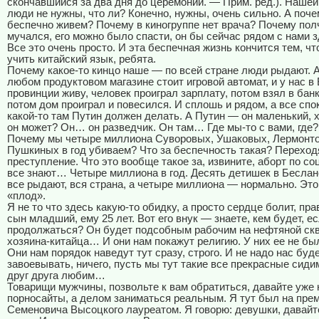
скончавшийся за два дня до церемонии. — Прим. ред.). Нашей
люди не нужны, что ли? Конечно, нужны, очень сильно. А поче
беспечно живем? Почему в киногруппе нет врача? Почему пол
мучался, его можно было спасти, он бы сейчас рядом с нами 
Все это очень просто. И эта беспечная жизнь кончится тем, чт
учить китайский язык, ребята.
Почему какое-то кинцо наше — по всей стране люди рыдают. А
любом продуктовом магазине стоит игровой автомат, и у нас в 
провинции живу, человек проиграл зарплату, потом взял в банк
потом дом проиграл и повесился. И сплошь и рядом, а все спо
какой-то там Путин должен делать. А Путин — он маленький, х
он может? Он… он разведчик. Он там… Где мы-то с вами, где?
Почему мы четыре миллиона Суворовых, Ушаковых, Лермонт
Пушкиных в год убиваем? Что за беспечность такая? Переход
преступление. Что это вообще такое за, извините, аборт по с
все знают… Четыре миллиона в год. Десять детишек в Беслане
все рыдают, вся страна, а четыре миллиона — нормально. Это,
«плод».
Я не то что здесь какую-то обидку, а просто сердце болит, пра
сын младший, ему 25 лет. Вот его внук — знаете, кем будет, е
продолжаться? Он будет подсобным рабочим на нефтяной ск
хозяина-китайца… И они нам покажут религию. У них ее не был
Они нам порядок наведут тут сразу, строго. И не надо нас буд
завоевывать, ничего, пусть мы тут такие все прекрасные сиди
друг друга любим…
Товарищи мужчины, позвольте к вам обратиться, давайте уже 
порносайты, а делом заниматься реальным. Я тут был на пр
Семеновича Высоцкого лауреатом. Я говорю: девушки, давайт