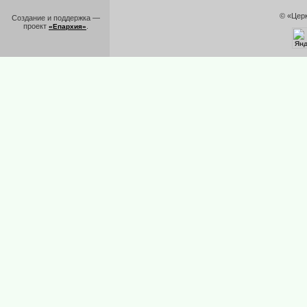
© «Цер
Создание и поддержка —
проект
.
«Епархия»