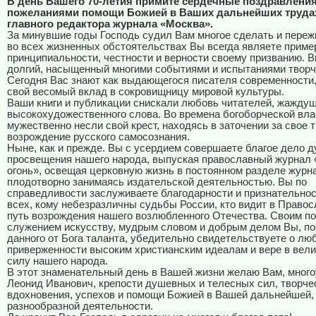
В день Вашего 70-летия примите сердечные поздравления
пожеланиями помощи Божией в Ваших дальнейших трудах
главного редактора журнала «Москва».
За минувшие годы Господь судил Вам многое сделать и переж
во всех жизненных обстоятельствах Вы всегда являете приме
принципиальности, честности и верности своему призванию. 
долгий, насыщенный многими событиями и испытаниями творч
Сегодня Вас знают как выдающегося писателя современности
свой весомый вклад в сокровищницу мировой культуры.
Ваши книги и публикации снискали любовь читателей, жаждущ
высокохудожественного слова. Во времена богоборческой вл
мужественно несли свой крест, находясь в заточении за свое 
возрождение русского самосознания.
Ныне, как и прежде. Вы с усердием совершаете благое дело д
просвещения нашего народа, выпуская православный журнал
огонь», освещая церковную жизнь в постоянном разделе журн
плодотворно занимаясь издательской деятельностью. Вы по
справедливости заслуживаете благодарности и признательнос
всех, кому небезразличны судьбы России, кто видит в Право
путь возрождения нашего возлюбленного Отечества. Своим п
служением искусству, мудрым словом и добрым делом Вы, п
данного от Бога таланта, убедительно свидетельствуете о люб
приверженности высоким христианским идеалам и вере в вел
силу нашего народа.
В этот знаменательный день в Вашей жизни желаю Вам, мног
Леонид Иванович, крепости душевных и телесных сил, творче
вдохновения, успехов и помощи Божией в Вашей дальнейшей,
разнообразной деятельности.