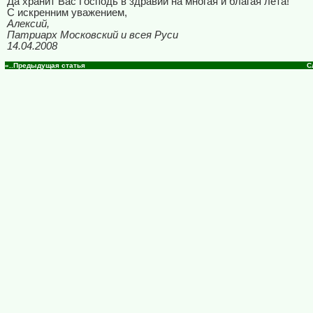
Да хранит Вас Господь в здравии на многая и благая лета!
С искренним уважением,
Алексий,
Патриарх Московский и всея Руси
14.04.2008
«..Предыдущая статья
С