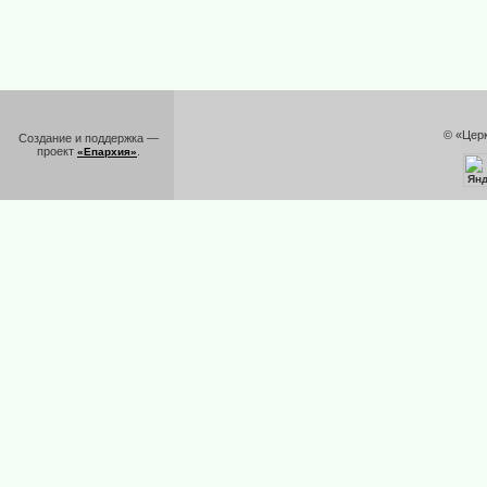
© «Цер
Создание и поддержка —
проект
.
«Епархия»