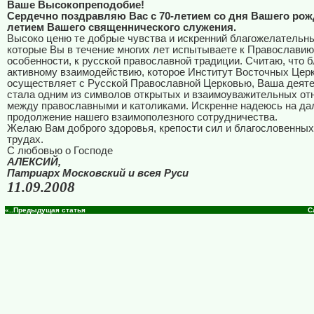
Ваше Высокопреподобие!
Сердечно поздравляю Вас с 70-летием со дня Вашего рожд
летием Вашего священнического служения.
Высоко ценю те добрые чувства и искренний благожелательны
которые Вы в течение многих лет испытываете к Православию 
особенности, к русской православной традиции. Считаю, что 
активному взаимодействию, которое Институт Восточных Цер
осуществляет с Русской Православной Церковью, Ваша деят
стала одним из символов открытых и взаимоуважительных о
между православными и католиками. Искренне надеюсь на д
продолжение нашего взаимополезного сотрудничества.
Желаю Вам доброго здоровья, крепости сил и благословенных
трудах.
С любовью о Господе
АЛЕКСИЙ,
Патриарх Московский и всея Руси
11.09.2008
«..Предыдущая статья
С