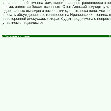
«православной гомеопатии», широко распространившееся в п
время, является бессмысленным. Отец Алексий подчеркнул, ч
однозначных выводов о гомеопатии сделать пока невозможно,
считать обсуждение, состоявшееся на Иринеевских чтениях, 
всесторонней дискуссии, которая будет продолжена с непре
участием специалистов.
«..Предыдущая статья
С