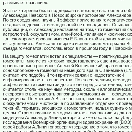
размывает сознание».
Эта точка зрения была поддержана в докладе настоялеля соб
Александра Невского в Новосибирске протоиерея Александра
По его сведениям, научный эффект применения гомеопатичес
не доказан, должных исследований не проводилось. Ссылаясь
публикаций, о. Александр настаивал на том, что гомеопатия св
астрологией, оккультизмом, агни-йогой, «влиянием космически
т.д., скомпрометирована именем Е.Блаватской и других мистик
выступлении о. Александр широко использовал материалы Вс
съезда гомеопатов, состоявшегося в прошлом году в Новосиби
На защиту гомеопатии встали специалисты — практикующие в
гомеопаты, многие из которых представлялись еще и как воц
православные христиане. Алексей Высочанский, врач и перев
основоположника гомеопатии немецкого врача С.Ганемана (17
считает, что подобный тон критики связан с недостаточной
информированностью оппонентов. По его сведениям, исследо
эффективности гомеопатии достаточно представительны; гом
считается столь же научным методом, сколь и аллопатическа
некорректно выстраивать оппозицию «гомеопатия — официал
медицина». По мнению А.Высочанского, гомеопатия не имеет 
с оккультизмом и мистикой, а по заявлениям отдельных приве
течений, «примазывающихся к гомеопатии», нельзя судить о м
целом. Строго научным методом считает гомеопатию и доктор
медицины Александр Липин, который также сослался на убед
исследования Всемирной организации здравоохранения (ВОЗ)
своей работы А.Липин опроверг утверждение о том, что гомео
препараты действуют по принципу плацебо (внушения): им со