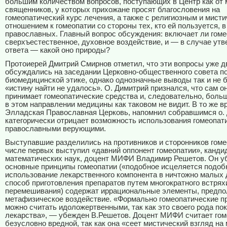
большим количеством вопросов, поступающих в Центр как от м
священников, у которых прихожане просят благословения на
гомеопатический курс лечения, а также с религиозным и мист
отношением к гомеопатии со стороны тех, кто ей пользуется, в
православных. Главный вопрос обсуждения: включает ли гоме
сверхъестественное, духовное воздействие, и — в случае утв
ответа — какой оно природы?
Протоиерей Дмитрий Смирнов отметил, что эти вопросы уже 
обсуждались на заседании Церковно-общественного совета п
биомедицинской этике, однако однозначные выводы так и не 
«истину найти не удалось». О. Димитрий признался, что сам он
принимает гомеопатические средства и, следовательно, боль
в этом направлении медицины как таковом не видит. В то же в
Элладская Православная Церковь, напомнил собравшимся о. 
категорически отрицает возможность использования гомеопат
православными верующими.
Выступавшие разделились на противников и сторонников гоме
числе первых выступил «давний оппонент гомеопатии», канди
математических наук, доцент МИФИ Владимир Решетов. Он уб
основные принципы гомеопатии («подобное исцеляется подоб
использование лекарственного компонента в ничтожно малых 
способ приготовления препаратов путем многократного встрях
перемешивания) содержат иррациональные элементы, предпо
метафизическое воздействие. «Формально гомеопатические п
можно считать идоложертвенными, так как это своего рода по
лекарства», — убежден В.Решетов. Доцент МИФИ считает го
безусловно вредной, так как она «сеет мистический взгляд на 