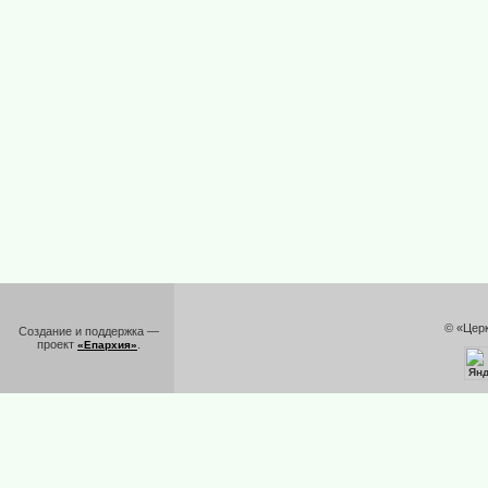
© «Цер
Создание и поддержка —
проект
.
«Епархия»