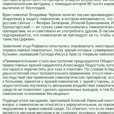
гомеопатическая методика, с помощью которой 80 тысяч коро
вылечено от бесплодия.
Врач-гомеопат Владимир Чернов зачитал письмо архимандри
(Карелина) в защиту гомеопатии, в котором напоминается, что
русские святые — Феофан Затворник, Игнатий Брянчанинов, 
Кронштадтский — не только сами пользовались гомеопатичес
препаратами, но и советовали их употреблять другим. В письм
подчеркивается, что «гомеопатия не претендует на то, чтобы 
таинства Церкви».
Заявление отца Рафаила попытались опровергнуть некоторые
«православные гомеопаты», точку зрения которых суммирова
Кузьмин, назвавший Господа Иисуса Христа «первым гомеопа
«Примирительным» стало выступление председателя Общес
православных врачей кардиолога Александра Недоступа, кот
постарался перечислить все «за» и «против». По словам А.Не
двухсотлетний опыт положительного применения, отсутствие 
последствий при применении гомеопатических препаратов, ос
к больному, принятое у врачей-гомеопатов, с одной стороны, а
недостаточная изученность механизма воздействия гомеопати
средств не позволяют сделать однозначных выводов, а тем б
гомеопатию «синонимом бесовщины».
Подводя итоги заседания, протоиерей Алексий Уминский конст
вопрос о гомеопатии не относится к вероучительным, но поро
недоумение в православной среде. Он отметил, что если гоме
является научным методом и не содержит духовных элементов