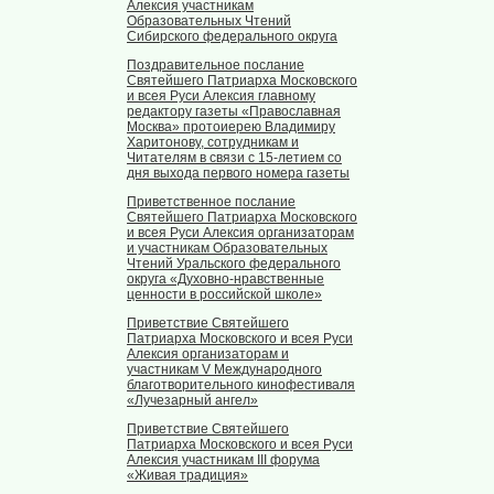
Алексия участникам
Образовательных Чтений
Сибирского федерального округа
Поздравительное послание
Святейшего Патриарха Московского
и всея Руси Алексия главному
редактору газеты «Православная
Москва» протоиерею Владимиру
Харитонову, сотрудникам и
Читателям в связи с 15-летием со
дня выхода первого номера газеты
Приветственное послание
Святейшего Патриарха Московского
и всея Руси Алексия организаторам
и участникам Образовательных
Чтений Уральского федерального
округа «Духовно-нравственные
ценности в российской школе»
Приветствие Святейшего
Патриарха Московского и всея Руси
Алексия организаторам и
участникам V Международного
благотворительного кинофестиваля
«Лучезарный ангел»
Приветствие Святейшего
Патриарха Московского и всея Руси
Алексия участникам III форума
«Живая традиция»