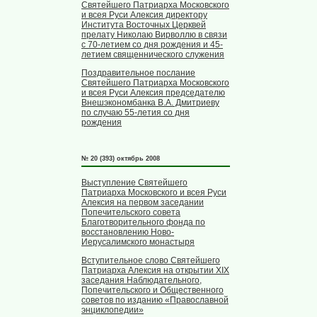
Святейшего Патриарха Московского
и всея Руси Алексия директору
Института Восточных Церквей
прелату Николаю Вирволлю в связи
с 70-летием со дня рождения и 45-
летием священнического служения
Поздравительное послание
Святейшего Патриарха Московского
и всея Руси Алексия председателю
Внешэкономбанка В.А. Дмитриеву
по случаю 55-летия со дня
рождения
№ 20 (393) октябрь 2008
Выступление Святейшего
Патриарха Московского и всея Руси
Алексия на первом заседании
Попечительского совета
Благотворительного фонда по
восстановлению Ново-
Иерусалимского монастыря
Вступительное слово Святейшего
Патриарха Алексия на открытии XIX
заседания Наблюдательного,
Попечительского и Общественного
советов по изданию «Православной
энциклопедии»