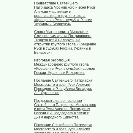
Приветствие Святейшего
Патриарха Московского и всея Руси
Алексия участникам и
организаторам круглого стола
«Крещение Руси в судьбах России,
Украины и Беларуси»
Слово Митрополита Минского и
Слуцкого Филарета Патриаршего
Экзарха всеЯ Беларуси, на
открытии круглого стола «Крещение
Руси в судьбах России, Украины и
Беларуси»
Итоговая резолюция
Международного круглого стола
«Крещение Руси в судьбах народов
России, Украины и Беларуси»
Послание Святейшего Патриарха
Московского и всея Руси Алексия
Президенту Республики Беларусь
А.Г. Лукашенко
Поздравительное послание
Святейшего Патриарха Московского
и всея Руси Алексия Президенту
России Д.А. Медведеву в связи с
Днем народного Единства
Послание Святейшего Патриарха
Московского и всея Руси Алексия