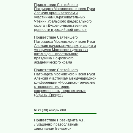
Приветствие Святейшего
Патриарха Московского и всея Руси
Алексия организаторам и
участникам Образовательных
Чтений Уральского федерального
округа «Духовно-нравственные
ценности в российской школе»
Приветствие Святейшего
Патриарха Московского и всея Руси
Алексия начальствующим, учащим и
учащимся Московских духовных
школ в день престольного
праздника Покровского
академического храма
Приветствие Святейшего
Патриарха Московского и всея Руси
Алексия участникам международной
конференции «Российско-греческие
отношения: история,
современность, перспективы»
(Афины, Греция)
№ 21 (394) ноябрь 2008
Приветствие Президента А.Г.
Лукашенко православным
христианам Беларуси