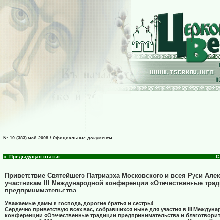
№ 10 (383) май 2008 / Официальные документы
«..Предыдущая статья
С
Приветствие Святейшего Патриарха Московского и всея Руси Але
участникам III Международной конференции «Отечественные тра
предпринимательства
Уважаемые дамы и господа, дорогие братья и сестры!
Сердечно приветствую всех вас, собравшихся ныне для участия в III Междун
конференции «Отечественные традиции предпринимательства и благотворит