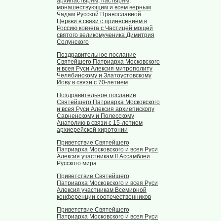
архипастырям, пастырям,
монашествующим и всем верным
Чадам Русской Православной
Церкви в связи с принесением в
Россию ковчега с Частицей мощей
святого великомученика Димитрия
Солунского
Поздравительное послание
Святейшего Патриарха Московского
и всея Руси Алексия митрополиту
Челябинскому и Златоустовскому
Иову в связи с 70-летием
Поздравительное послание
Святейшего Патриарха Московского
и всея Руси Алексия архиепископу
Сарненскому и Полесскому
Анатолию в связи с 15-летием
архиерейской хиротонии
Приветствие Святейшего
Патриарха Московского и всея Руси
Алексия участникам II Ассамблеи
Русского мира
Приветствие Святейшего
Патриарха Московского и всея Руси
Алексия участникам Всемирной
конференции соотечественников
Приветствие Святейшего
Патриарха Московского и всея Руси