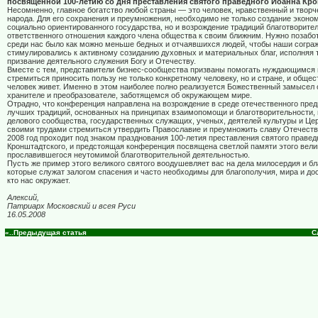
посвященной 100-летию со дня преставления святого праведного Иоанна Кро
Несомненно, главное богатство любой страны — это человек, нравственный и творч
народа. Для его сохранения и преумножения, необходимо не только создание эконо
социально ориентированного государства, но и возрождение традиций благотворите
ответственного отношения каждого члена общества к своим ближним. Нужно позабот
среди нас было как можно меньше бедных и отчаявшихся людей, чтобы наши согра
стимулировались к активному созиданию духовных и материальных благ, исполняя
призвание деятельного служения Богу и Отечеству.
Вместе с тем, представители бизнес-сообщества призваны помогать нуждающимся
стремиться приносить пользу не только конкретному человеку, но и стране, и общест
человек живет. Именно в этом наиболее полно реализуется Божественный замысел о
хранителе и преобразователе, заботящемся об окружающем мире.
Отрадно, что конференция направлена на возрождение в среде отечественного пре
лучших традиций, основанных на принципах взаимопомощи и благотворительности,
делового сообщества, государственных служащих, ученых, деятелей культуры и Цер
своими трудами стремиться утвердить Православие и преумножить славу Отечеств
2008 год проходит под знаком празднования 100-летия преставления святого праве
Кронштадтского, и предстоящая конференция посвящена светлой памяти этого вели
прославившегося неутомимой благотворительной деятельностью.
Пусть же пример этого великого святого воодушевляет вас на дела милосердия и бл
которые служат залогом спасения и часто необходимы для благополучия, мира и дос
кто нас окружает.
Алексий,
Патриарх Московский и всея Руси
16.05.2008
«..Предыдущая статья
С