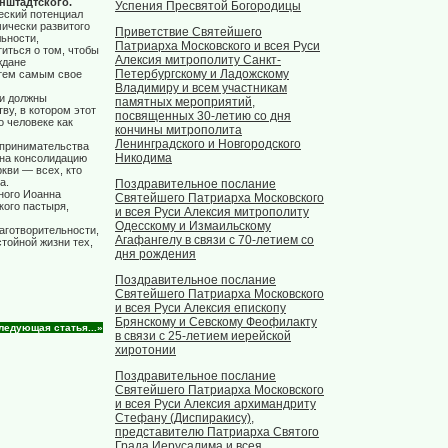
нштадтского.
Успения Пресвятой Богородицы
еский потенциал
мически развитого
Приветствие Святейшего
льности,
Патриарха Московского и всея Руси
иться о том, чтобы
Алексия митрополиту Санкт-
ждане
Петербургскому и Ладожскому
 тем самым свое
Владимиру и всем участникам
 и должны
памятных мероприятий,
ву, в котором этот
посвященных 30-летию со дня
 человеке как
кончины митрополита
Ленинградского и Новгородского
дпринимательства
Никодима
 на консолидацию
кви — всех, кто
а.
Поздравительное послание
дного Иоанна
Святейшего Патриарха Московского
кого пастыря,
и всея Руси Алексия митрополиту
Одесскому и Измаильскому
аготворительности,
Агафангелу в связи с 70-летием со
тойной жизни тех,
дня рождения
Поздравительное послание
Святейшего Патриарха Московского
и всея Руси Алексия епископу
Брянскому и Севскому Феофилакту
ледующая статья...»
в связи с 25-летием иерейской
хиротонии
Поздравительное послание
Святейшего Патриарха Московского
и всея Руси Алексия архимандриту
Стефану (Диспиракису),
представителю Патриарха Святого
Града Иерусалима и всея