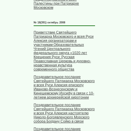
Палестины при Патриархе
Московском
№ 18(391) октябрь 2008
Приветствие Святейшего
Патриарха Московского и всея Руси
Алексия организаторам и
участникам Образовательных
Чтений Центрального
федерального округа «1020 лет
Крещения Руси: Русская
Православная Церковь и духовно-
нравственная культура
современного общества
Поздравительное послание
Святейшего Патриарха Московского
и всея Руси Алексия епископу
Иваново-Вознесенскому и
Кинешемскому Иосифу в связи с 10-
летием архиерейской хиротонии
Поздравительное послание
Святейшего Патриарха Московского
и всея Руси Алексия настоятелю
Николо-Богоявленского Морского
собора Богдану Сойко в связи
Поздравительное послание