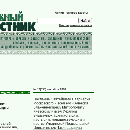
Архив номеров газеты →
Расширенный поиск »
№ 17(390) сентябрь 2008
ледующая статья...»
Послание Святейшего Патриарха
Московского и всея Руси Алексия
ксия
Блаженнейшему Митрополиту
диции
Киевскому и всея Украины
Владимиру, архипастырям,
пастырям, монашествующим и
пастве Украинской Православной
ародной
ельности»,
Церкви по слуЧаю праздника